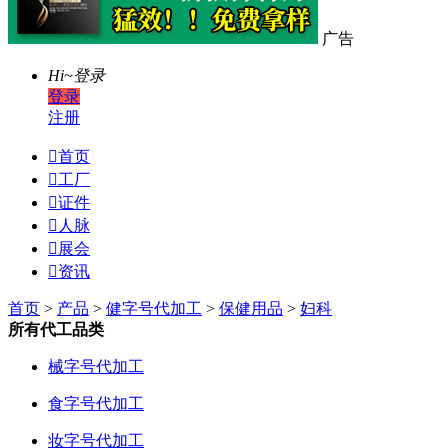
广告
Hi~
登录
登录
注册

首页

工厂

证件

人脉

展会

资讯
首页
>
产品
>
健字号代加工
>
保健用品
>
妇科
所有代工品类
械字号代加工
食字号代加工
妆字号代加工