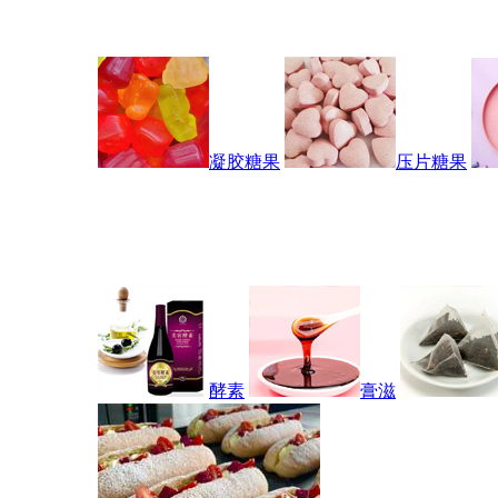
凝胶糖果
压片糖果
酵素
膏滋