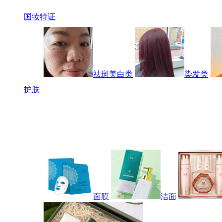
国妆特证
祛斑美白类
染发类
护肤
面膜
洁面