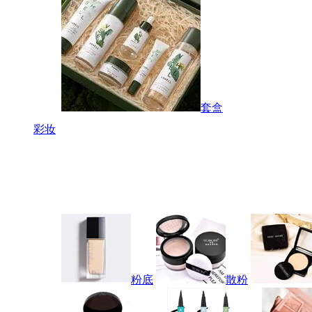
套盒
彩妆
粉底
散粉