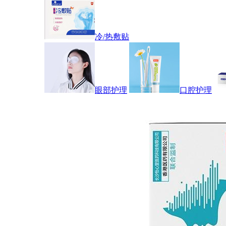
冷/热敷贴
眼部护理
口腔护理