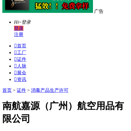
广告
Hi~
登录
登录
注册

首页

工厂

证件

人脉

展会

资讯
首页
>
证件
>
消毒产品生产许可
南航嘉源（广州）航空用品有
限公司