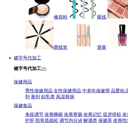
修容粉
眼线
唇线笔
唇膏
健字号代加工
健字号代加工
>>
保健用品
男性保健用品
女性保健用品
中老年保健用
品婴幼
剂
膏剂
妇乳类
风湿骨病
保健食品
免疫调节
改善睡眠
改善胃肠
改善记忆
促进排铅
改
护肝
防骨质疏松
调节内分泌
解酒类
保健茶
改善性