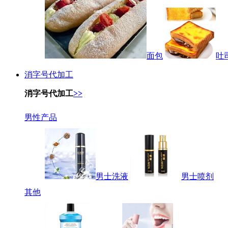
面包
吐
消字号代加工
消字号代加工
>>
男性产品
男士洗液
男士喷剂
其他