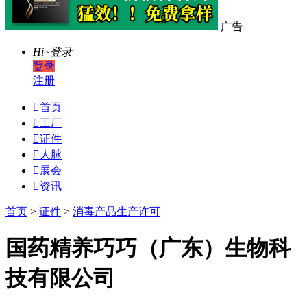
广告
Hi~
登录
登录
注册

首页

工厂

证件

人脉

展会

资讯
首页
>
证件
>
消毒产品生产许可
国药精养巧巧（广东）生物科
技有限公司