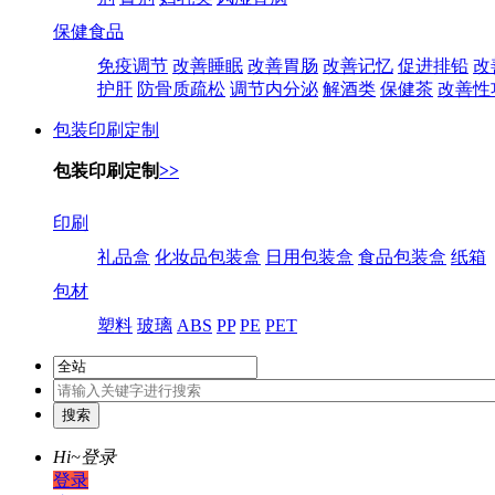
保健食品
免疫调节
改善睡眠
改善胃肠
改善记忆
促进排铅
改
护肝
防骨质疏松
调节内分泌
解酒类
保健茶
改善性
包装印刷定制
包装印刷定制
>>
印刷
礼品盒
化妆品包装盒
日用包装盒
食品包装盒
纸箱
包材
塑料
玻璃
ABS
PP
PE
PET
Hi~
登录
登录