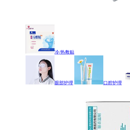
冷/热敷贴
眼部护理
口腔护理