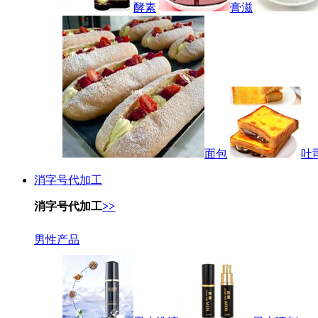
酵素
膏滋
面包
吐
消字号代加工
消字号代加工
>>
男性产品