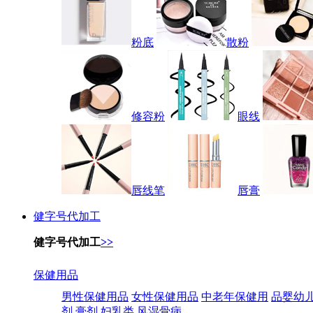
粉底
散粉
修容粉
眼线
唇线笔
唇膏
健字号代加工
健字号代加工
>>
保健用品
男性保健用品
女性保健用品
中老年保健用
品婴幼
剂
膏剂
妇乳类
风湿骨病