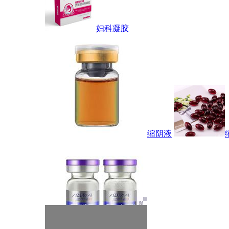
妇科凝胶
缩阴液