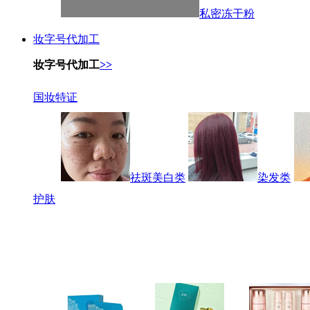
私密冻干粉
妆字号代加工
妆字号代加工
>>
国妆特证
祛斑美白类
染发类
护肤