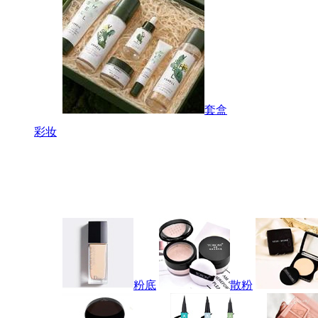
套盒
彩妆
粉底
散粉