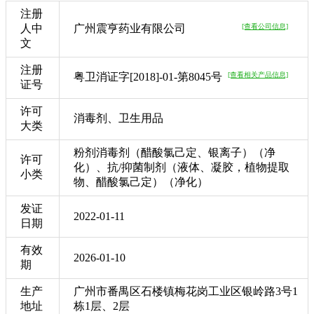
注册
人中
广州震亨药业有限公司
[查看公司信息]
文
注册
粤卫消证字[2018]-01-第8045号
[查看相关产品信息]
证号
许可
消毒剂、卫生用品
大类
粉剂消毒剂（醋酸氯己定、银离子）（净
许可
化）、抗/抑菌制剂（液体、凝胶，植物提取
小类
物、醋酸氯己定）（净化）
发证
2022-01-11
日期
有效
2026-01-10
期
生产
广州市番禺区石楼镇梅花岗工业区银岭路3号1
地址
栋1层、2层