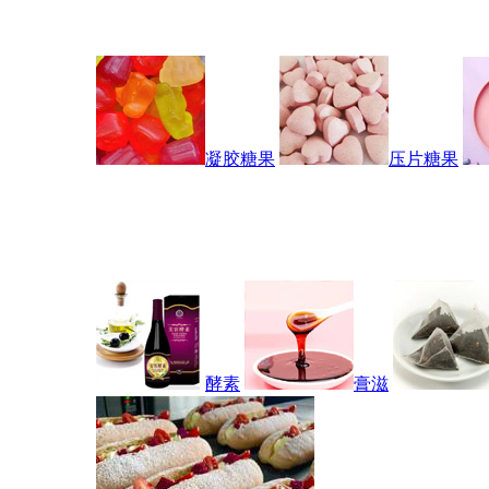
凝胶糖果
压片糖果
酵素
膏滋