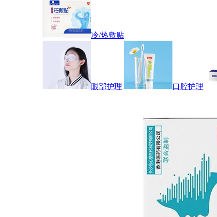
冷/热敷贴
眼部护理
口腔护理