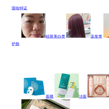
国妆特证
祛斑美白类
染发类
护肤
面膜
洁面