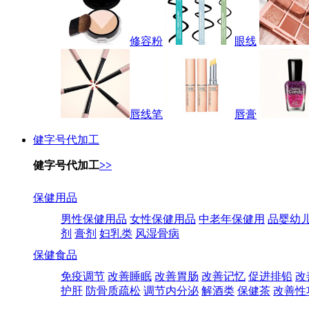
修容粉
眼线
唇线笔
唇膏
健字号代加工
健字号代加工
>>
保健用品
男性保健用品
女性保健用品
中老年保健用
品婴幼
剂
膏剂
妇乳类
风湿骨病
保健食品
免疫调节
改善睡眠
改善胃肠
改善记忆
促进排铅
改
护肝
防骨质疏松
调节内分泌
解酒类
保健茶
改善性