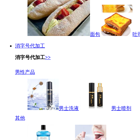
面包
吐
消字号代加工
消字号代加工
>>
男性产品
男士洗液
男士喷剂
其他