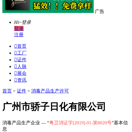
广告
Hi~
登录
登录
注册

首页

工厂

证件

人脉

展会

资讯
首页
>
证件
>
消毒产品生产许可
广州市骄子日化有限公司
消毒产品生产企业 — “
粤卫消证字[2019]-01-第8020号
”基本信
息