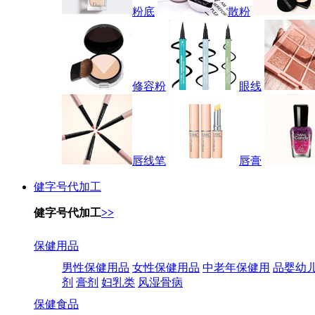
粉底
散粉
修容粉
眼线
唇线笔
唇膏
健字号代加工
健字号代加工
>>
保健用品
男性保健用品
女性保健用品
中老年保健用
品婴幼
剂
膏剂
妇乳类
风湿骨病
保健食品