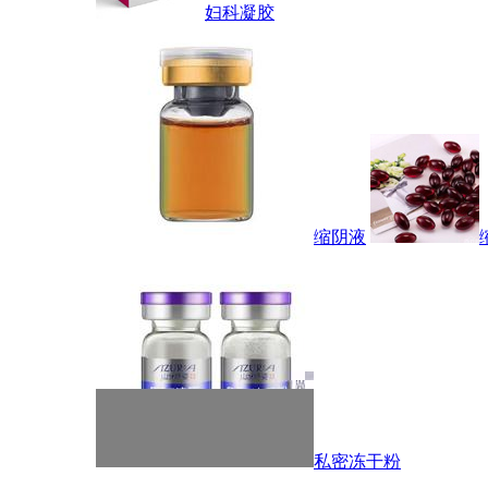
妇科凝胶
缩阴液
私密冻干粉