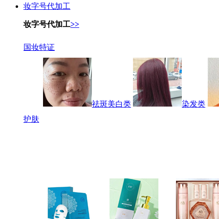
妆字号代加工
妆字号代加工
>>
国妆特证
祛斑美白类
染发类
护肤