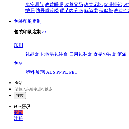
免疫调节
改善睡眠
改善胃肠
改善记忆
促进排铅
改
护肝
防骨质疏松
调节内分泌
解酒类
保健茶
改善性
包装印刷定制
包装印刷定制
>>
印刷
礼品盒
化妆品包装盒
日用包装盒
食品包装盒
纸箱
包材
塑料
玻璃
ABS
PP
PE
PET
Hi~
登录
登录
注册