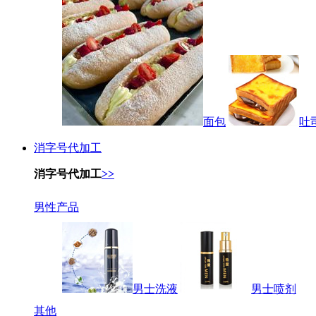
面包
吐
消字号代加工
消字号代加工
>>
男性产品
男士洗液
男士喷剂
其他