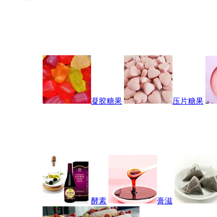
凝胶糖果
压片糖果
酵素
膏滋