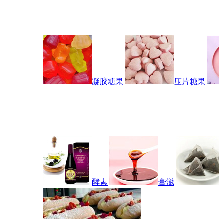
凝胶糖果
压片糖果
酵素
膏滋