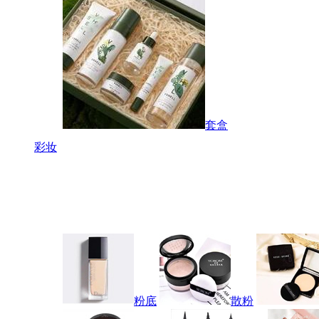
套盒
彩妆
粉底
散粉