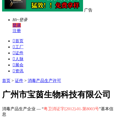
广告
Hi~
登录
登录
注册

首页

工厂

证件

人脉

展会

资讯
首页
>
证件
>
消毒产品生产许可
广州市宝茵生物科技有限公司
消毒产品生产企业 — “
粤卫消证字[2012]-01-第8003号
”基本信
息