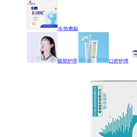
冷/热敷贴
眼部护理
口腔护理