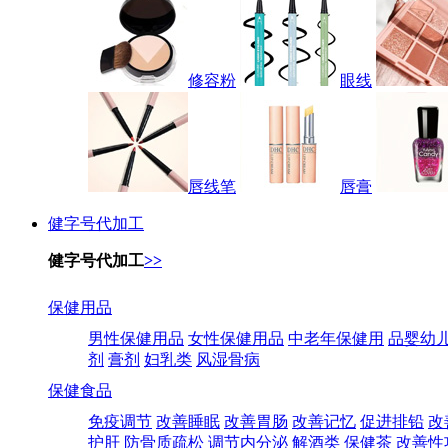
修容粉
眼线
唇线笔
唇膏
健字号代加工
健字号代加工
>>
保健用品
男性保健用品
女性保健用品
中老年保健用
品婴幼
剂
膏剂
妇乳类
风湿骨病
保健食品
免疫调节
改善睡眠
改善胃肠
改善记忆
促进排铅
改
护肝
防骨质疏松
调节内分泌
解酒类
保健茶
改善性