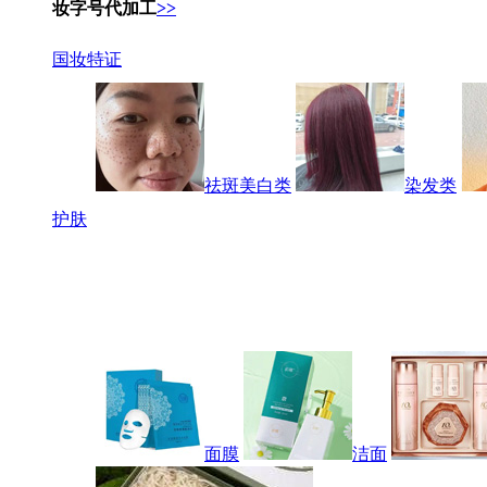
妆字号代加工
>>
国妆特证
祛斑美白类
染发类
护肤
面膜
洁面