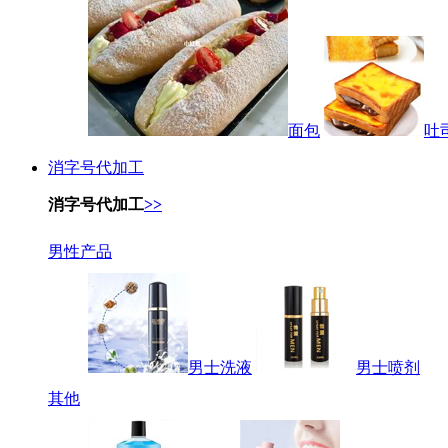
面包
吐
消字号代加工
消字号代加工
>>
男性产品
男士洗液
男士喷剂
其他