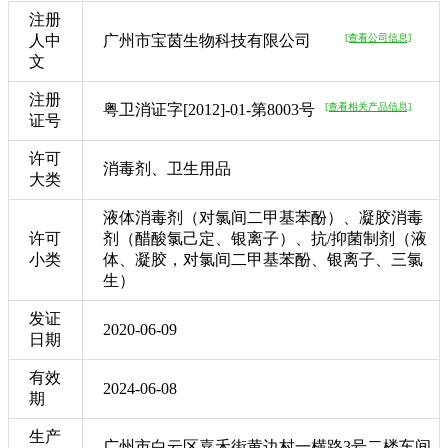
注册
人中
广州市宝茵生物科技有限公司
[查看公司信息]
文
注册
粤卫消证字[2012]-01-第8003号
[查看相关产品信息]
证号
许可
消毒剂、卫生用品
大类
液体消毒剂（对氯间二甲基苯酚）、凝胶消毒
许可
剂（醋酸氯己定、银离子）、抗/抑菌制剂（液
小类
体、凝胶，对氯间二甲基苯酚、银离子、三氯
生）
发证
2020-06-09
日期
有效
2024-06-08
期
生产
广州市白云区嘉禾街黄边村一横路3号二楼车间