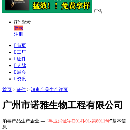
广告
Hi~
登录
登录
注册

首页

工厂

证件

人脉

展会

资讯
首页
>
证件
>
消毒产品生产许可
广州市诺雅生物工程有限公司
消毒产品生产企业 — “
粤卫消证字[2014]-01-第8011号
”基本信
息