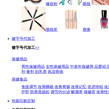
修容粉
眼线
唇线笔
唇膏
健字号代加工
健字号代加工
>>
保健用品
男性保健用品
女性保健用品
中老年保健用
品婴幼
剂
膏剂
妇乳类
风湿骨病
保健食品
免疫调节
改善睡眠
改善胃肠
改善记忆
促进排铅
改
护肝
防骨质疏松
调节内分泌
解酒类
保健茶
改善性
包装印刷定制