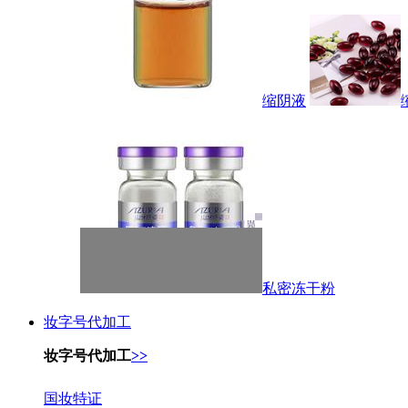
缩阴液
私密冻干粉
妆字号代加工
妆字号代加工
>>
国妆特证