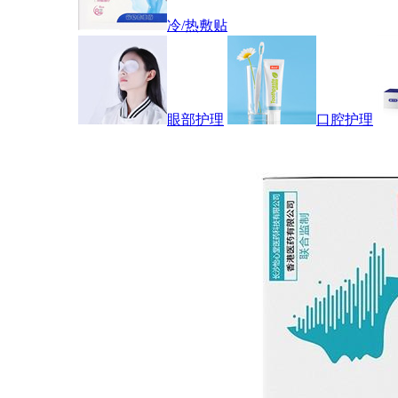
冷/热敷贴
眼部护理
口腔护理