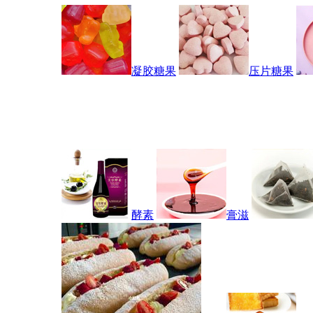
凝胶糖果
压片糖果
酵素
膏滋