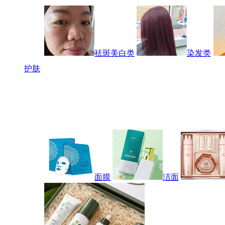
祛斑美白类
染发类
护肤
面膜
洁面