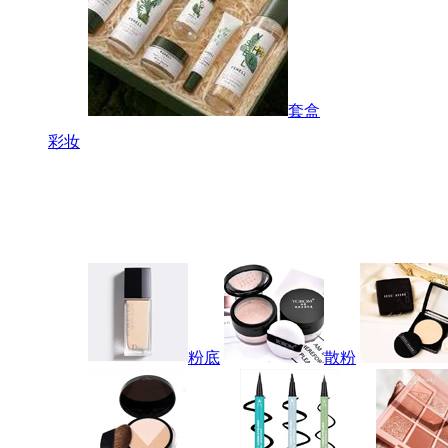
套盒
彩妆
粉底
散粉