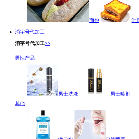
面包
吐
消字号代加工
消字号代加工
>>
男性产品
男士洗液
男士喷剂
其他