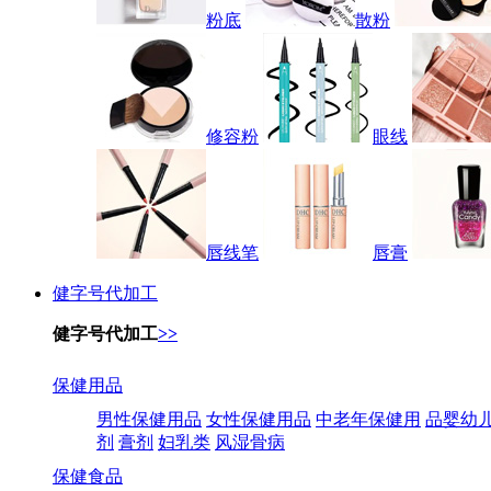
粉底
散粉
修容粉
眼线
唇线笔
唇膏
健字号代加工
健字号代加工
>>
保健用品
男性保健用品
女性保健用品
中老年保健用
品婴幼
剂
膏剂
妇乳类
风湿骨病
保健食品