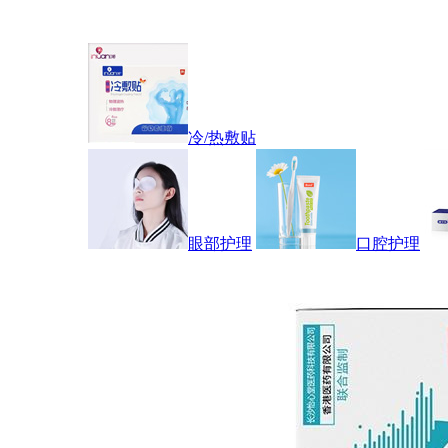
冷/热敷贴
眼部护理
口腔护理