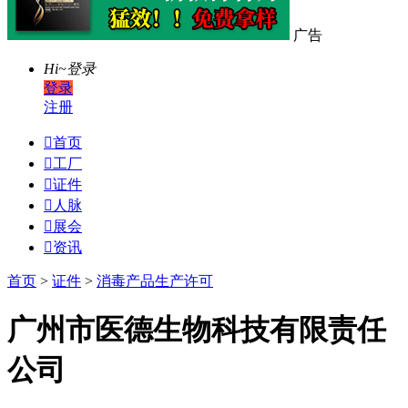
广告
Hi~
登录
登录
注册

首页

工厂

证件

人脉

展会

资讯
首页
>
证件
>
消毒产品生产许可
广州市医德生物科技有限责任
公司