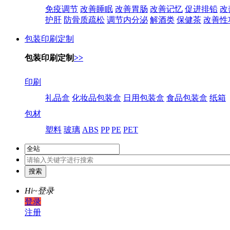
免疫调节
改善睡眠
改善胃肠
改善记忆
促进排铅
改
护肝
防骨质疏松
调节内分泌
解酒类
保健茶
改善性
包装印刷定制
包装印刷定制
>>
印刷
礼品盒
化妆品包装盒
日用包装盒
食品包装盒
纸箱
包材
塑料
玻璃
ABS
PP
PE
PET
Hi~
登录
登录
注册