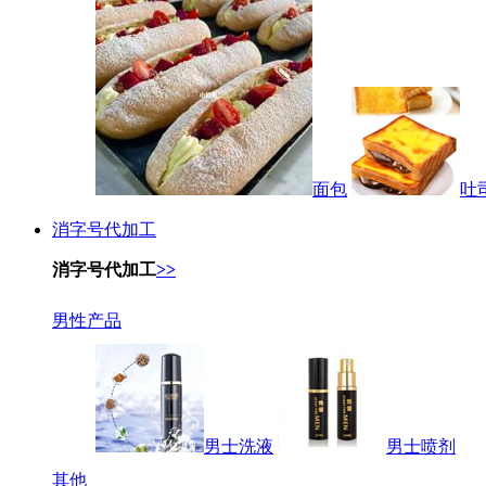
面包
吐
消字号代加工
消字号代加工
>>
男性产品
男士洗液
男士喷剂
其他