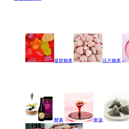
凝胶糖果
压片糖果
酵素
膏滋