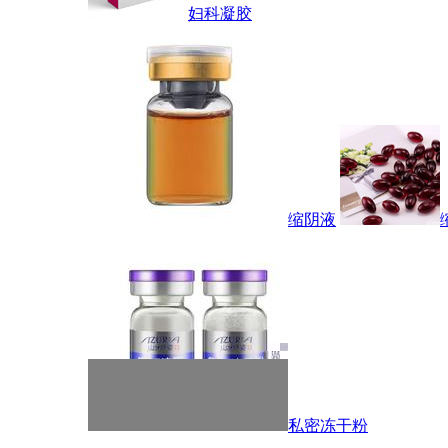
妇科凝胶
缩阴液
私密冻干粉