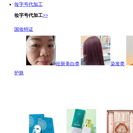
妆字号代加工
妆字号代加工
>>
国妆特证
祛斑美白类
染发类
护肤