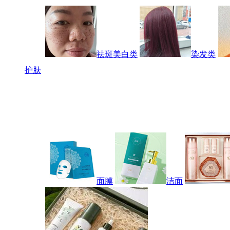
祛斑美白类
染发类
护肤
面膜
洁面