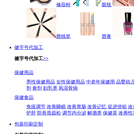
修容粉
眼线
唇线笔
唇膏
健字号代加工
健字号代加工
>>
保健用品
男性保健用品
女性保健用品
中老年保健用
品婴幼
剂
膏剂
妇乳类
风湿骨病
保健食品
免疫调节
改善睡眠
改善胃肠
改善记忆
促进排铅
改
护肝
防骨质疏松
调节内分泌
解酒类
保健茶
改善性
包装印刷定制