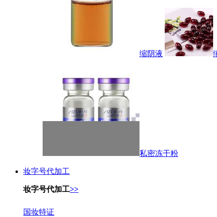
缩阴液
私密冻干粉
妆字号代加工
妆字号代加工
>>
国妆特证