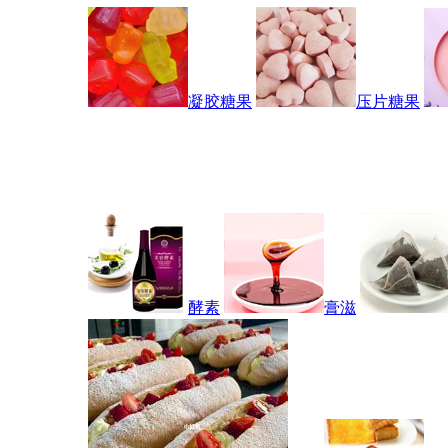
凝胶糖果
压片糖果
酵素
膏滋