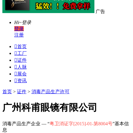
广告
Hi~
登录
登录
注册

首页

工厂

证件

人脉

展会

资讯
首页
>
证件
>
消毒产品生产许可
广州科甫眼镜有限公司
消毒产品生产企业 — “
粤卫消证字[2015]-01-第8004号
”基本信
息