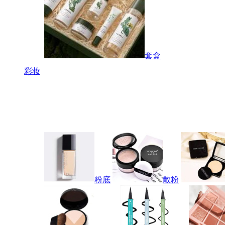
套盒
彩妆
粉底
散粉