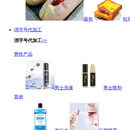
面包
吐
消字号代加工
消字号代加工
>>
男性产品
男士洗液
男士喷剂
其他