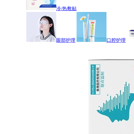
冷/热敷贴
眼部护理
口腔护理