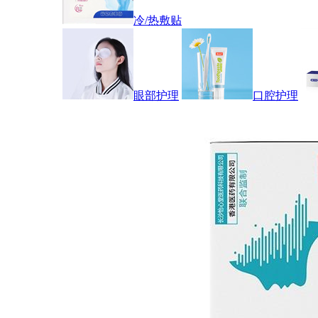
冷/热敷贴
眼部护理
口腔护理