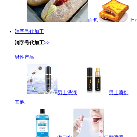
面包
吐
消字号代加工
消字号代加工
>>
男性产品
男士洗液
男士喷剂
其他