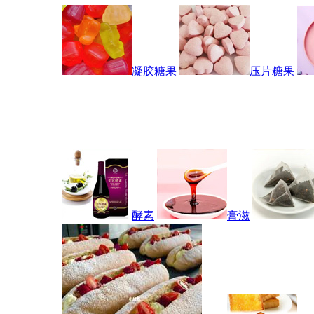
凝胶糖果
压片糖果
酵素
膏滋