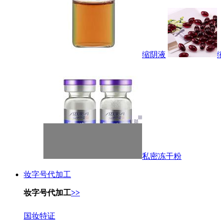
缩阴液
私密冻干粉
妆字号代加工
妆字号代加工
>>
国妆特证