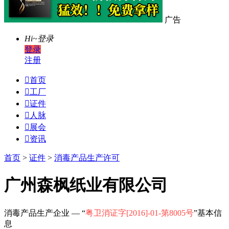
广告
Hi~
登录
登录
注册

首页

工厂

证件

人脉

展会

资讯
首页
>
证件
>
消毒产品生产许可
广州森枫纸业有限公司
消毒产品生产企业 — “
粤卫消证字[2016]-01-第8005号
”基本信
息