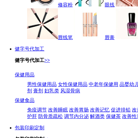
修容粉
眼线
唇线笔
唇膏
健字号代加工
健字号代加工
>>
保健用品
男性保健用品
女性保健用品
中老年保健用
品婴幼
剂
膏剂
妇乳类
风湿骨病
保健食品
免疫调节
改善睡眠
改善胃肠
改善记忆
促进排铅
改
护肝
防骨质疏松
调节内分泌
解酒类
保健茶
改善性
包装印刷定制