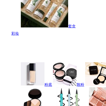
套盒
彩妆
粉底
散粉