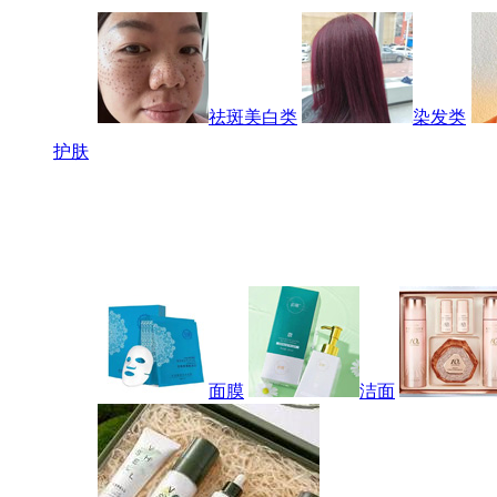
祛斑美白类
染发类
护肤
面膜
洁面