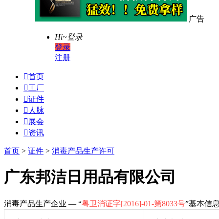
广告
Hi~
登录
登录
注册

首页

工厂

证件

人脉

展会

资讯
首页
>
证件
>
消毒产品生产许可
广东邦洁日用品有限公司
消毒产品生产企业 — “
粤卫消证字[2016]-01-第8033号
”基本信