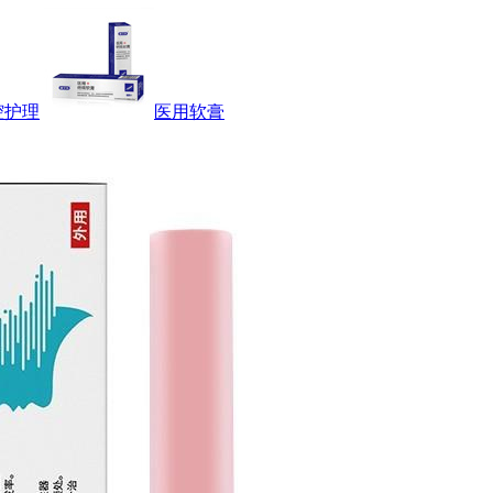
腔护理
医用软膏