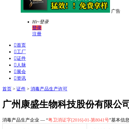
广告
Hi~
登录
登录
注册

首页

工厂

证件

人脉

展会

资讯
首页
>
证件
>
消毒产品生产许可
广州康盛生物科技股份有限公
消毒产品生产企业 — “
粤卫消证字[2016]-01-第8041号
”基本信