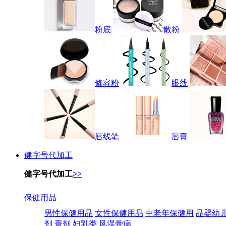
粉底
散粉
修容粉
眼线
唇线笔
唇膏
健字号代加工
健字号代加工
>>
保健用品
男性保健用品
女性保健用品
中老年保健用
品婴幼
剂
膏剂
妇乳类
风湿骨病