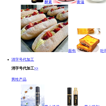
酵素
膏滋
面包
吐
消字号代加工
消字号代加工
>>
男性产品