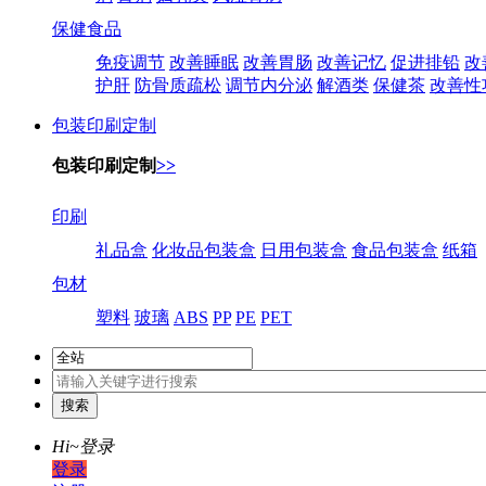
保健食品
免疫调节
改善睡眠
改善胃肠
改善记忆
促进排铅
改
护肝
防骨质疏松
调节内分泌
解酒类
保健茶
改善性
包装印刷定制
包装印刷定制
>>
印刷
礼品盒
化妆品包装盒
日用包装盒
食品包装盒
纸箱
包材
塑料
玻璃
ABS
PP
PE
PET
Hi~
登录
登录