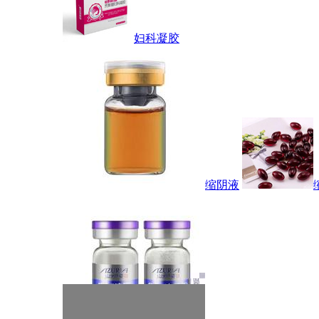
妇科凝胶
缩阴液