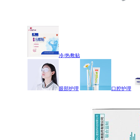
冷/热敷贴
眼部护理
口腔护理