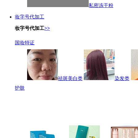
私密冻干粉
妆字号代加工
妆字号代加工
>>
国妆特证
祛斑美白类
染发类
护肤