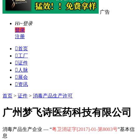
广告
Hi~
登录
登录
注册

首页

工厂

证件

人脉

展会

资讯
首页
>
证件
>
消毒产品生产许可
广州梦飞诗医药科技有限公司
消毒产品生产企业 — “
粤卫消证字[2017]-01-第8003号
”基本信
息