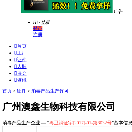
广告
Hi~
登录
登录
注册

首页

工厂

证件

人脉

展会

资讯
首页
>
证件
>
消毒产品生产许可
广州澳鑫生物科技有限公司
消毒产品生产企业 — “
粤卫消证字[2017]-01-第8032号
”基本信