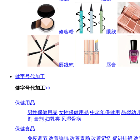
修容粉
眼线
唇线笔
唇膏
健字号代加工
健字号代加工
>>
保健用品
男性保健用品
女性保健用品
中老年保健用
品婴幼
剂
膏剂
妇乳类
风湿骨病
保健食品
免疫调节
改善睡眠
改善胃肠
改善记忆
促进排铅
改