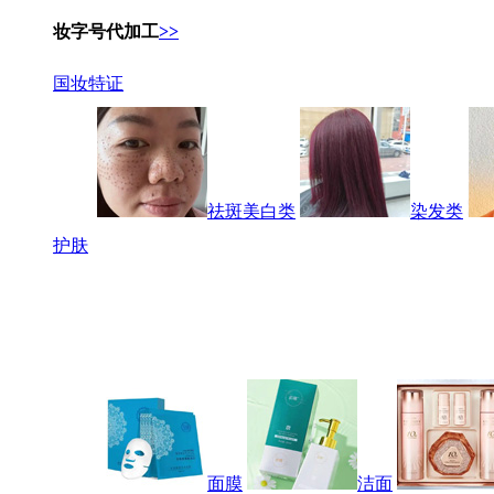
妆字号代加工
>>
国妆特证
祛斑美白类
染发类
护肤
面膜
洁面