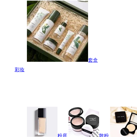
套盒
彩妆
粉底
散粉