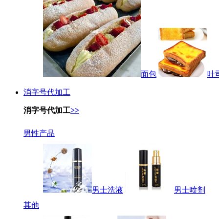
面包
吐
消字号代加工
消字号代加工
>>
男性产品
男士洗液
男士喷剂
其他