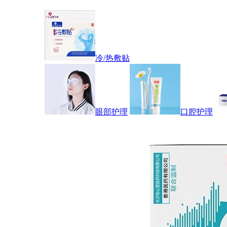
冷/热敷贴
眼部护理
口腔护理