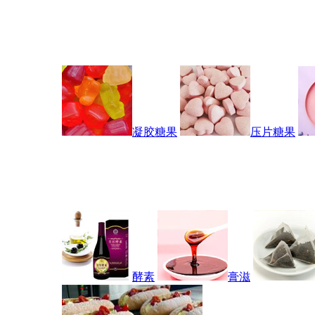
凝胶糖果
压片糖果
酵素
膏滋