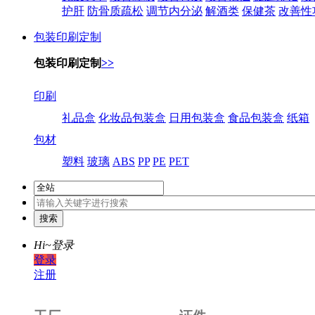
护肝
防骨质疏松
调节内分泌
解酒类
保健茶
改善性
包装印刷定制
包装印刷定制
>>
印刷
礼品盒
化妆品包装盒
日用包装盒
食品包装盒
纸箱
包材
塑料
玻璃
ABS
PP
PE
PET
Hi~
登录
登录
注册