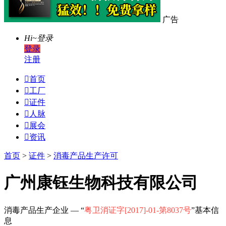
广告
Hi~
登录
登录
注册

首页

工厂

证件

人脉

展会

资讯
首页
>
证件
>
消毒产品生产许可
广州康钰生物科技有限公司
消毒产品生产企业 — “
粤卫消证字[2017]-01-第8037号
”基本信
息