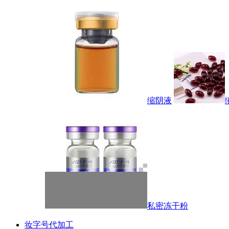
缩阴液
私密冻干粉
妆字号代加工