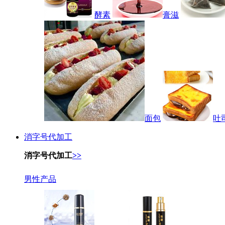
酵素
膏滋
面包
吐
消字号代加工
消字号代加工
>>
男性产品