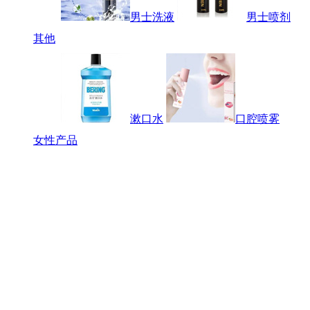
男士洗液
男士喷剂
其他
漱口水
口腔喷雾
女性产品