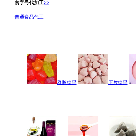
食字号代加工
>>
普通食品代工
凝胶糖果
压片糖果