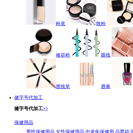
粉底
散粉
修容粉
眼线
唇线笔
唇膏
健字号代加工
健字号代加工
>>
保健用品
男性保健用品
女性保健用品
中老年保健用
品婴幼