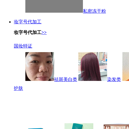
私密冻干粉
妆字号代加工
妆字号代加工
>>
国妆特证
祛斑美白类
染发类
护肤