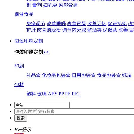
剂
膏剂
妇乳类
风湿骨病
保健食品
免疫调节
改善睡眠
改善胃肠
改善记忆
促进排铅
改
护肝
防骨质疏松
调节内分泌
解酒类
保健茶
改善性
包装印刷定制
包装印刷定制
>>
印刷
礼品盒
化妆品包装盒
日用包装盒
食品包装盒
纸箱
包材
塑料
玻璃
ABS
PP
PE
PET
Hi~
登录