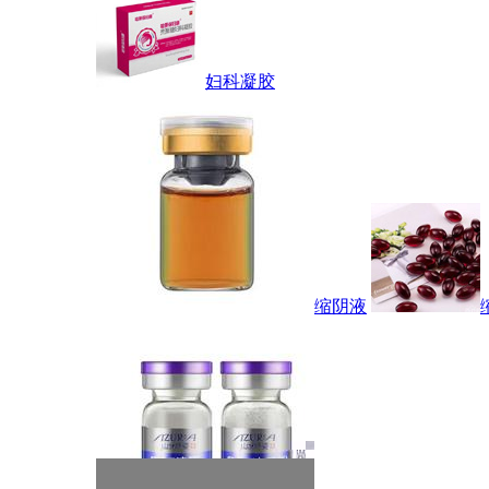
妇科凝胶
缩阴液