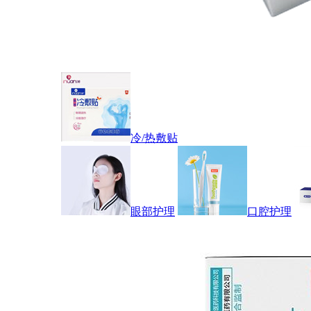
冷/热敷贴
眼部护理
口腔护理