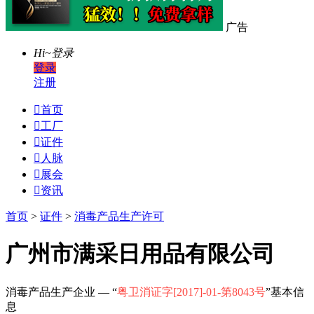
广告
Hi~
登录
登录
注册

首页

工厂

证件

人脉

展会

资讯
首页
>
证件
>
消毒产品生产许可
广州市满采日用品有限公司
消毒产品生产企业 — “
粤卫消证字[2017]-01-第8043号
”基本信
息