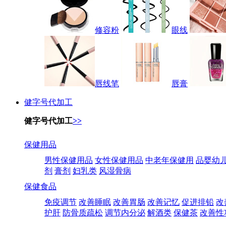
修容粉
眼线
唇线笔
唇膏
健字号代加工
健字号代加工
>>
保健用品
男性保健用品
女性保健用品
中老年保健用
品婴幼
剂
膏剂
妇乳类
风湿骨病
保健食品
免疫调节
改善睡眠
改善胃肠
改善记忆
促进排铅
改
护肝
防骨质疏松
调节内分泌
解酒类
保健茶
改善性