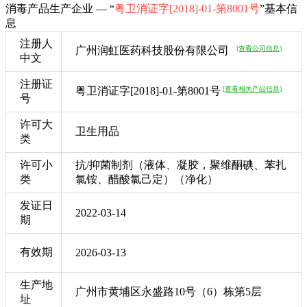
消毒产品生产企业 — “
粤卫消证字[2018]-01-第8001号
”基本信
息
注册人
广州润虹医药科技股份有限公司
[查看公司信息]
中文
注册证
粤卫消证字[2018]-01-第8001号
[查看相关产品信息]
号
许可大
卫生用品
类
许可小
抗/抑菌制剂（液体、凝胶，聚维酮碘、苯扎
类
氯铵、醋酸氯己定）（净化）
发证日
2022-03-14
期
有效期
2026-03-13
生产地
广州市黄埔区永盛路10号（6）栋第5层
址