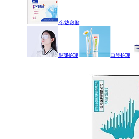
冷/热敷贴
眼部护理
口腔护理