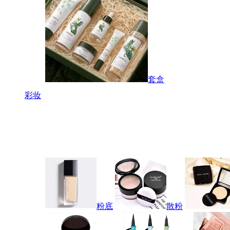
套盒
彩妆
粉底
散粉