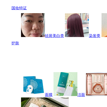
国妆特证
祛斑美白类
染发类
护肤
面膜
洁面