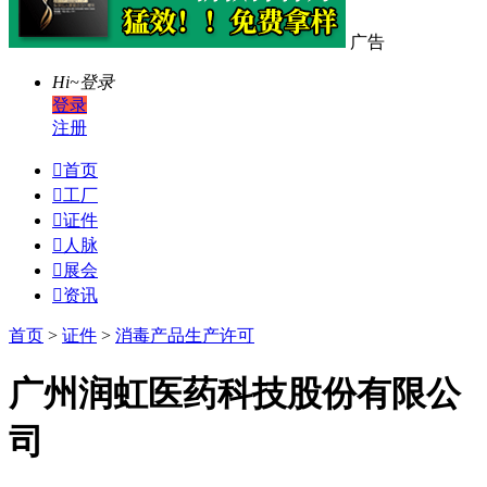
广告
Hi~
登录
登录
注册

首页

工厂

证件

人脉

展会

资讯
首页
>
证件
>
消毒产品生产许可
广州润虹医药科技股份有限公
司