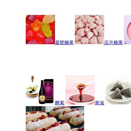
凝胶糖果
压片糖果
酵素
膏滋