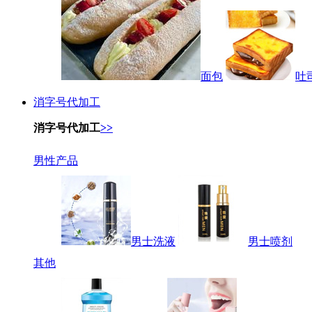
面包
吐
消字号代加工
消字号代加工
>>
男性产品
男士洗液
男士喷剂
其他