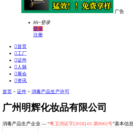
广告
Hi~
登录
登录
注册

首页

工厂

证件

人脉

展会

资讯
首页
>
证件
>
消毒产品生产许可
广州明辉化妆品有限公司
消毒产品生产企业 — “
粤卫消证字[2018]-01-第8002号
”基本信