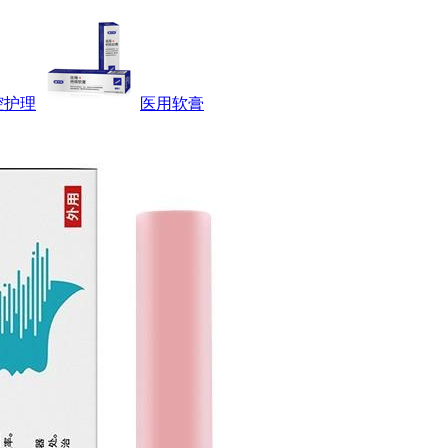
腔护理
医用软膏