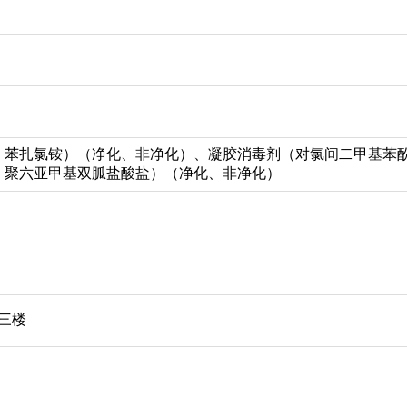
、苯扎氯铵）（净化、非净化）、凝胶消毒剂（对氯间二甲基苯酚
、聚六亚甲基双胍盐酸盐）（净化、非净化）
三楼