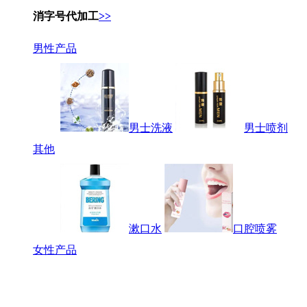
消字号代加工
>>
男性产品
男士洗液
男士喷剂
其他
漱口水
口腔喷雾
女性产品