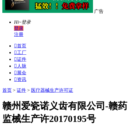
广告
Hi~
登录
登录
注册

首页

工厂

证件

人脉

展会

资讯
首页
>
证件
>
医疗器械生产许可证
赣州爱瓷诺义齿有限公司-赣药
监械生产许20170195号