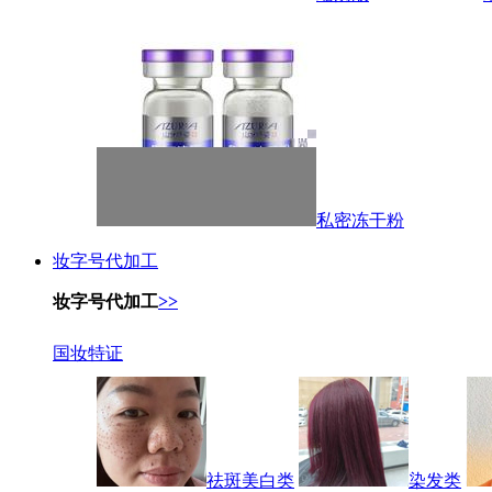
私密冻干粉
妆字号代加工
妆字号代加工
>>
国妆特证
祛斑美白类
染发类