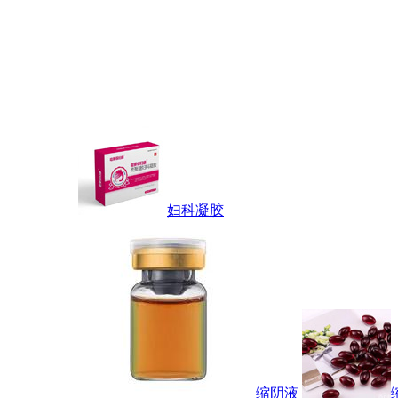
妇科凝胶
缩阴液