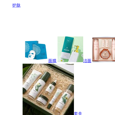
护肤
面膜
洁面
套盒