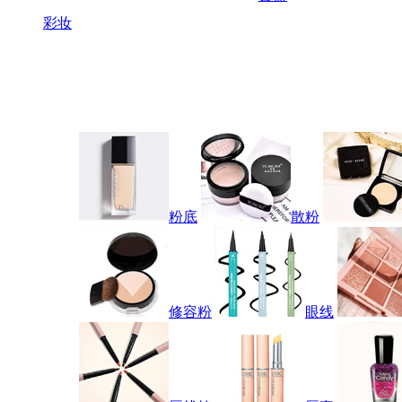
彩妆
粉底
散粉
修容粉
眼线