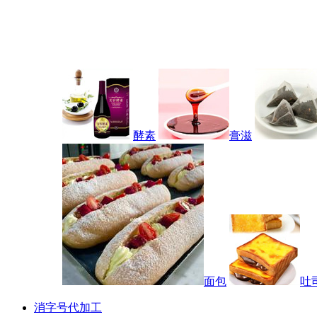
酵素
膏滋
面包
吐
消字号代加工