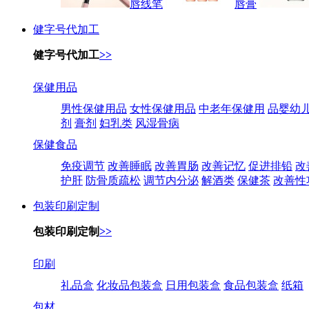
唇线笔
唇膏
健字号代加工
健字号代加工
>>
保健用品
男性保健用品
女性保健用品
中老年保健用
品婴幼
剂
膏剂
妇乳类
风湿骨病
保健食品
免疫调节
改善睡眠
改善胃肠
改善记忆
促进排铅
改
护肝
防骨质疏松
调节内分泌
解酒类
保健茶
改善性
包装印刷定制
包装印刷定制
>>
印刷
礼品盒
化妆品包装盒
日用包装盒
食品包装盒
纸箱
包材