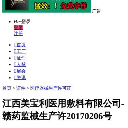
广告
Hi~
登录
登录
注册

首页

工厂

证件

人脉

展会

资讯
首页
>
证件
>
医疗器械生产许可证
江西美宝利医用敷料有限公司-
赣药监械生产许20170206号