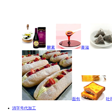
酵素
膏滋
面包
吐
消字号代加工