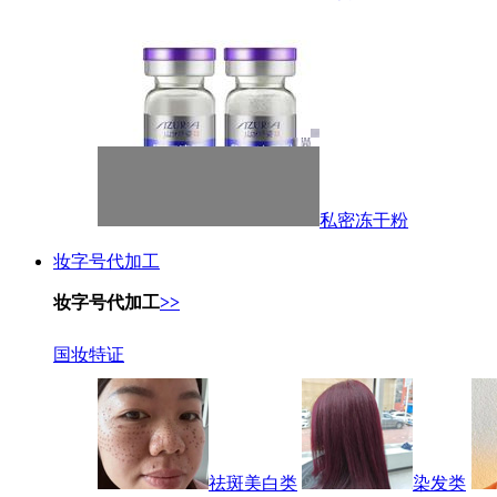
私密冻干粉
妆字号代加工
妆字号代加工
>>
国妆特证
祛斑美白类
染发类