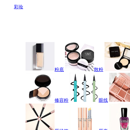
彩妆
粉底
散粉
修容粉
眼线