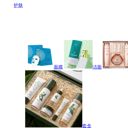
护肤
面膜
洁面
套盒