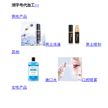
消字号代加工
>>
男性产品
男士洗液
男士喷剂
其他
漱口水
口腔喷雾
女性产品