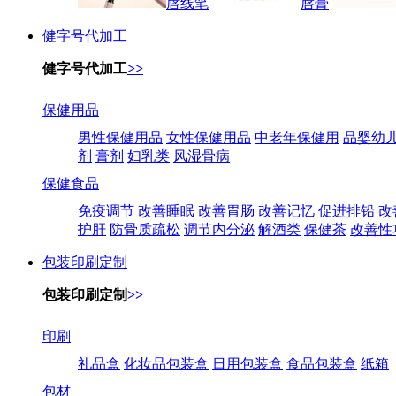
唇线笔
唇膏
健字号代加工
健字号代加工
>>
保健用品
男性保健用品
女性保健用品
中老年保健用
品婴幼
剂
膏剂
妇乳类
风湿骨病
保健食品
免疫调节
改善睡眠
改善胃肠
改善记忆
促进排铅
改
护肝
防骨质疏松
调节内分泌
解酒类
保健茶
改善性
包装印刷定制
包装印刷定制
>>
印刷
礼品盒
化妆品包装盒
日用包装盒
食品包装盒
纸箱
包材