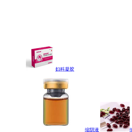
妇科凝胶
缩阴液