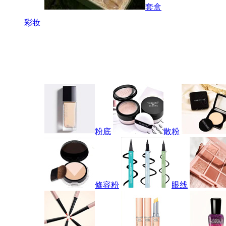
套盒
彩妆
粉底
散粉
修容粉
眼线