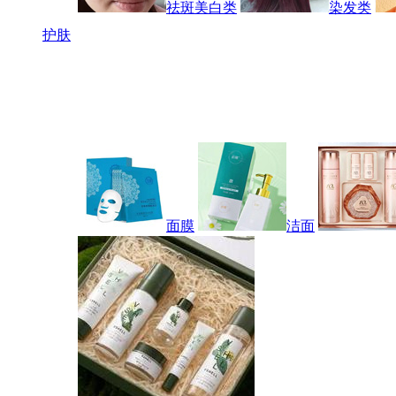
祛斑美白类
染发类
护肤
面膜
洁面