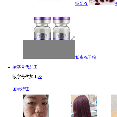
缩阴液
私密冻干粉
妆字号代加工
妆字号代加工
>>
国妆特证