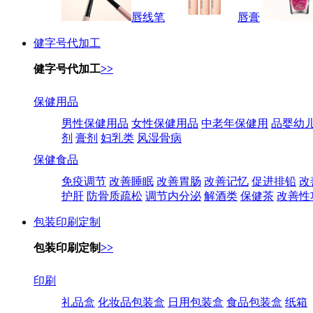
唇线笔
唇膏
健字号代加工
健字号代加工
>>
保健用品
男性保健用品
女性保健用品
中老年保健用
品婴幼
剂
膏剂
妇乳类
风湿骨病
保健食品
免疫调节
改善睡眠
改善胃肠
改善记忆
促进排铅
改
护肝
防骨质疏松
调节内分泌
解酒类
保健茶
改善性
包装印刷定制
包装印刷定制
>>
印刷
礼品盒
化妆品包装盒
日用包装盒
食品包装盒
纸箱