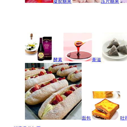
凝胶糖果
压片糖果
酵素
膏滋
面包
吐