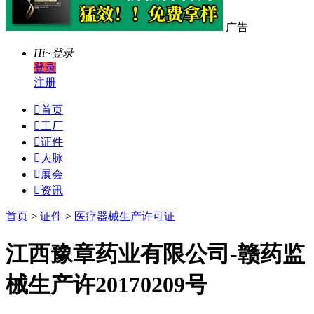
广告
Hi~
登录
登录
注册

首页

工厂

证件

人脉

展会

资讯
首页
>
证件
>
医疗器械生产许可证
江西豫章药业有限公司-赣药监
械生产许20170209号