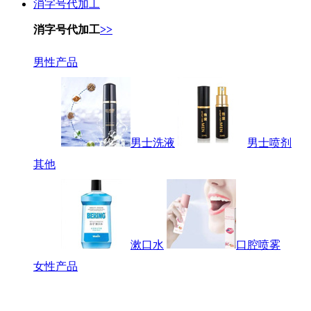
消字号代加工
消字号代加工
>>
男性产品
男士洗液
男士喷剂
其他
漱口水
口腔喷雾
女性产品