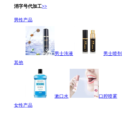
消字号代加工
>>
男性产品
男士洗液
男士喷剂
其他
漱口水
口腔喷雾
女性产品