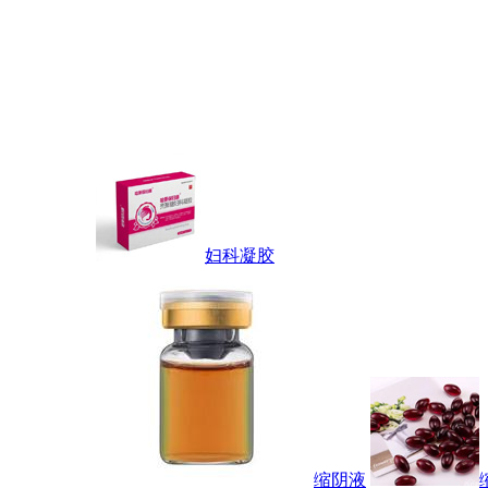
妇科凝胶
缩阴液