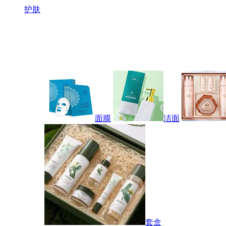
护肤
面膜
洁面
套盒