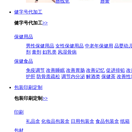
唇线笔
唇膏
健字号代加工
健字号代加工
>>
保健用品
男性保健用品
女性保健用品
中老年保健用
品婴幼
剂
膏剂
妇乳类
风湿骨病
保健食品
免疫调节
改善睡眠
改善胃肠
改善记忆
促进排铅
改
护肝
防骨质疏松
调节内分泌
解酒类
保健茶
改善性
包装印刷定制
包装印刷定制
>>
印刷
礼品盒
化妆品包装盒
日用包装盒
食品包装盒
纸箱
包材