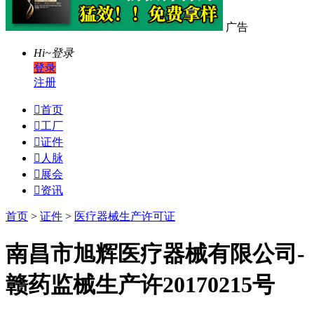
广告
Hi~
登录
登录
注册

首页

工厂

证件

人脉

展会

资讯
首页
>
证件
>
医疗器械生产许可证
南昌市旭辉医疗器械有限公司-
赣药监械生产许20170215号