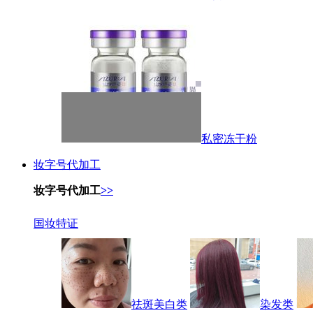
私密冻干粉
妆字号代加工
妆字号代加工
>>
国妆特证
祛斑美白类
染发类