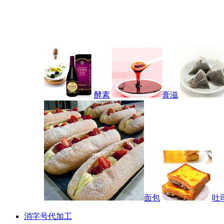
酵素
膏滋
面包
吐
消字号代加工