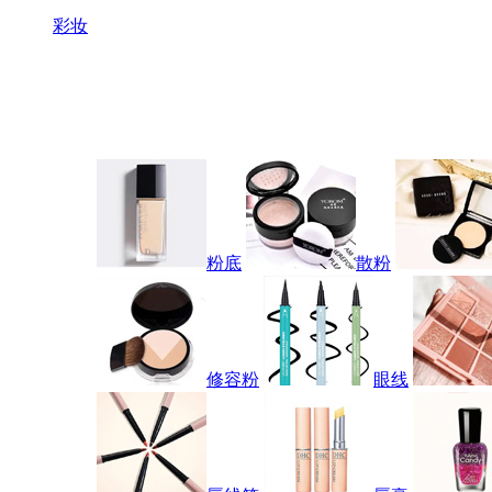
彩妆
粉底
散粉
修容粉
眼线