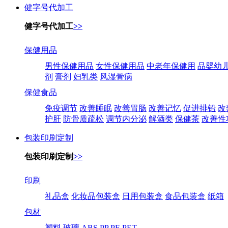
健字号代加工
健字号代加工
>>
保健用品
男性保健用品
女性保健用品
中老年保健用
品婴幼
剂
膏剂
妇乳类
风湿骨病
保健食品
免疫调节
改善睡眠
改善胃肠
改善记忆
促进排铅
改
护肝
防骨质疏松
调节内分泌
解酒类
保健茶
改善性
包装印刷定制
包装印刷定制
>>
印刷
礼品盒
化妆品包装盒
日用包装盒
食品包装盒
纸箱
包材
塑料
玻璃
ABS
PP
PE
PET