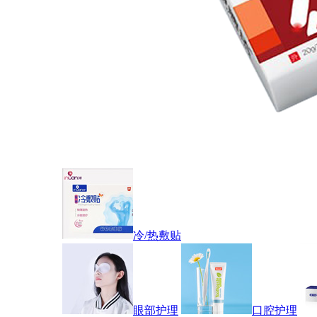
冷/热敷贴
眼部护理
口腔护理