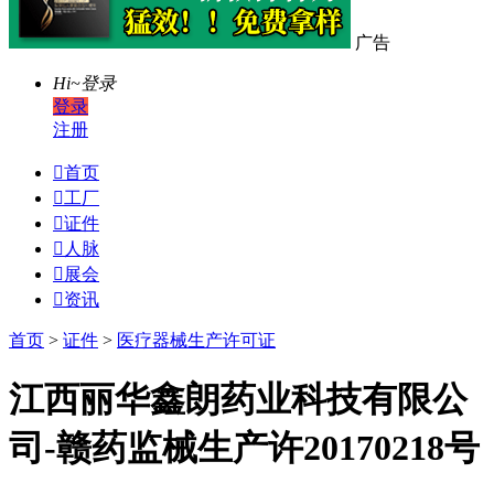
广告
Hi~
登录
登录
注册

首页

工厂

证件

人脉

展会

资讯
首页
>
证件
>
医疗器械生产许可证
江西丽华鑫朗药业科技有限公
司-赣药监械生产许20170218号