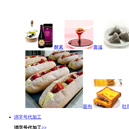
酵素
膏滋
面包
吐
消字号代加工
消字号代加工
>>