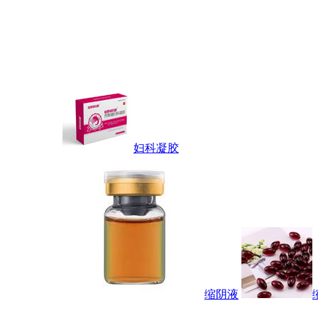
妇科凝胶
缩阴液