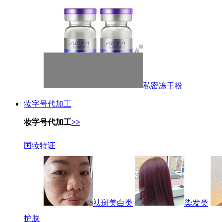
私密冻干粉
妆字号代加工
妆字号代加工
>>
国妆特证
祛斑美白类
染发类
护肤