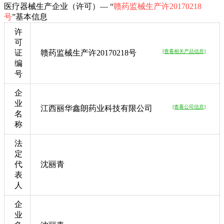
医疗器械生产企业（许可）— “
赣药监械生产许20170218
号
”基本信息
许
可
证
赣药监械生产许20170218号
[查看相关产品信息]
编
号
企
业
江西丽华鑫朗药业科技有限公司
[查看公司信息]
名
称
法
定
代
沈丽青
表
人
企
业