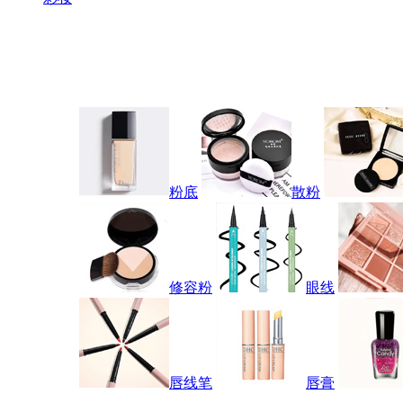
粉底
散粉
修容粉
眼线
唇线笔
唇膏