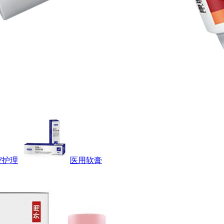
腔护理
医用软膏