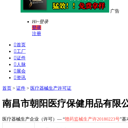
广告
Hi~
登录
登录
注册

首页

工厂

证件

人脉

展会

资讯
首页
>
证件
>
医疗器械生产许可证
南昌市朝阳医疗保健用品有限公司-
医疗器械生产企业（许可）— “
赣药监械生产许20180223号
”基