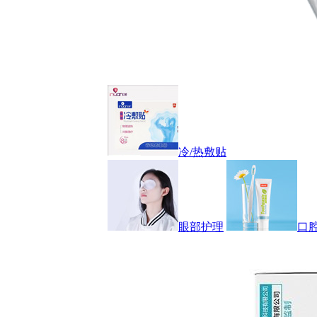
冷/热敷贴
眼部护理
口