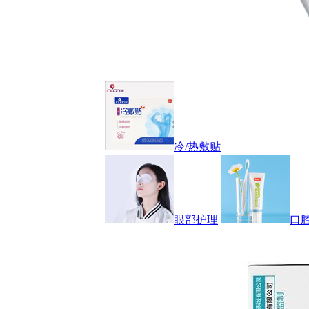
冷/热敷贴
眼部护理
口