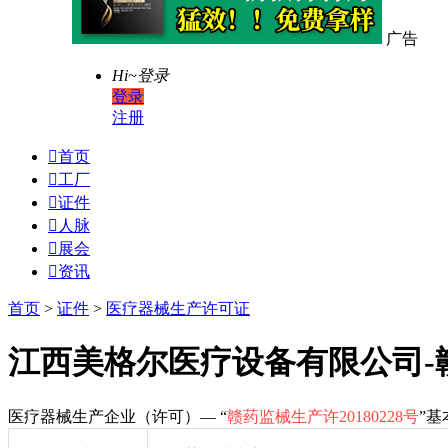
广告
Hi~
登录
登录
注册

首页

工厂

证件

人脉

展会

资讯
首页
>
证件
>
医疗器械生产许可证
江西美格尔医疗设备有限公司-赣药
医疗器械生产企业（许可）— “
赣药监械生产许20180228号
”基