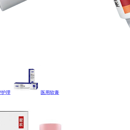
腔护理
医用软膏