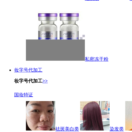
私密冻干粉
妆字号代加工
妆字号代加工
>>
国妆特证
祛斑美白类
染发类