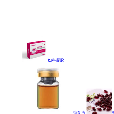
妇科凝胶
缩阴液