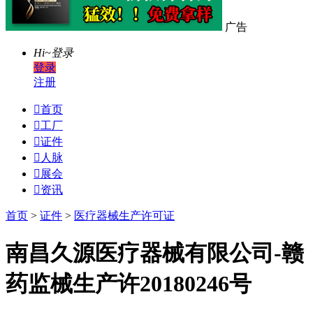
广告
Hi~
登录
登录
注册

首页

工厂

证件

人脉

展会

资讯
首页
>
证件
>
医疗器械生产许可证
南昌久源医疗器械有限公司-赣
药监械生产许20180246号