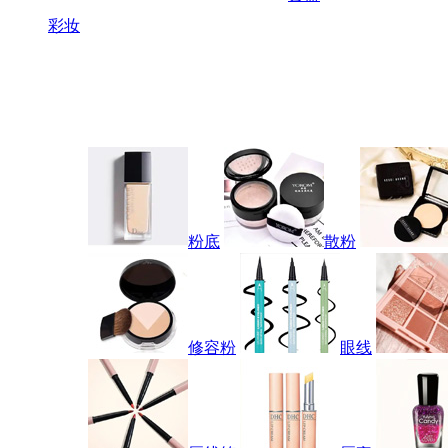
彩妆
粉底
散粉
修容粉
眼线