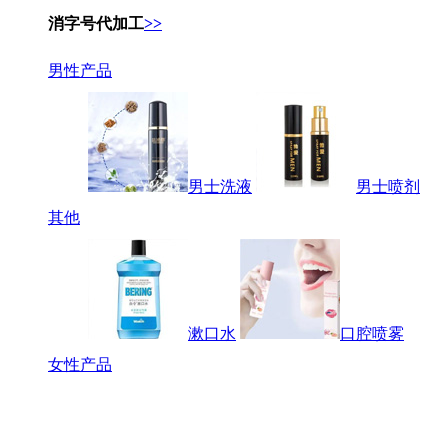
消字号代加工
>>
男性产品
男士洗液
男士喷剂
其他
漱口水
口腔喷雾
女性产品