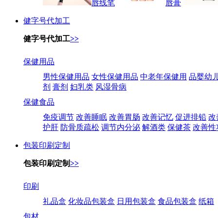
唇线笔
唇膏
健字号代加工
健字号代加工
>>
保健用品
男性保健用品
女性保健用品
中老年保健用
品婴幼
剂
膏剂
妇乳类
风湿骨病
保健食品
免疫调节
改善睡眠
改善胃肠
改善记忆
促进排铅
改
护肝
防骨质疏松
调节内分泌
解酒类
保健茶
改善性
包装印刷定制
包装印刷定制
>>
印刷
礼品盒
化妆品包装盒
日用包装盒
食品包装盒
纸箱
包材