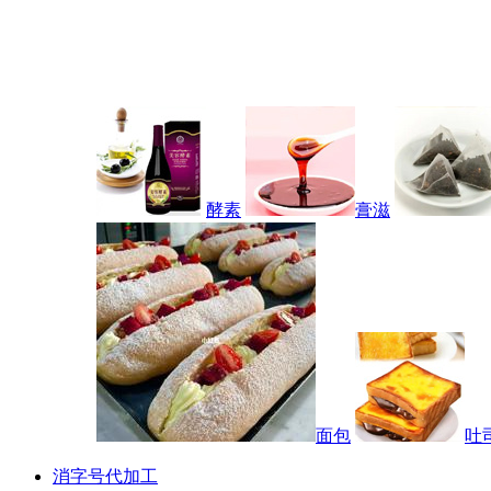
酵素
膏滋
面包
吐
消字号代加工