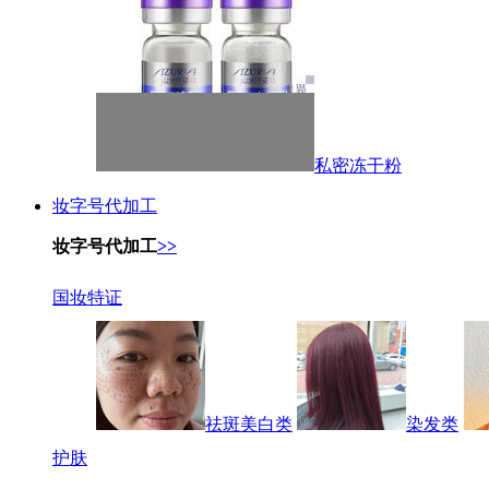
私密冻干粉
妆字号代加工
妆字号代加工
>>
国妆特证
祛斑美白类
染发类
护肤