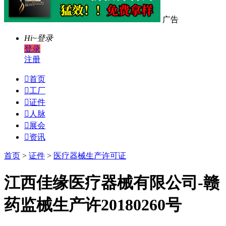
广告
Hi~
登录
登录
注册

首页

工厂

证件

人脉

展会

资讯
首页
>
证件
>
医疗器械生产许可证
江西佳缘医疗器械有限公司-赣
药监械生产许20180260号