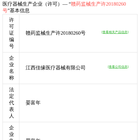
医疗器械生产企业（许可）— “
赣药监械生产许20180260
号
”基本信息
许
可
证
赣药监械生产许20180260号
[查看相关产品信息]
编
号
企
业
江西佳缘医疗器械有限公司
[查看公司信息]
名
称
法
定
代
晏富年
表
人
企
业