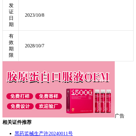
发
证
2023/10/8
日
期
有
效
2028/10/7
期
限
广告
相关证件推荐
黑药监械生产许20240011号