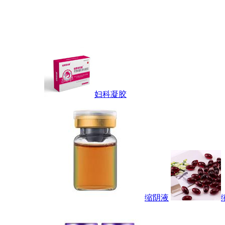
妇科凝胶
缩阴液