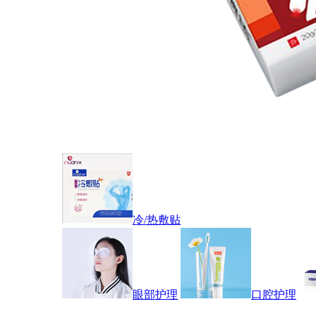
冷/热敷贴
眼部护理
口腔护理