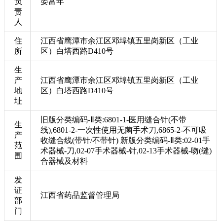
负
晏富年
责
人
住
江西省鹰潭市余江区邓埠镇五里岗新区（工业
所
区）白塔西路D410号
生
产
江西省鹰潭市余江区邓埠镇五里岗新区（工业
地
区）白塔西路D410号
址
旧版分类编码-Ⅱ类:6801-1-医用缝合针(不带
生
线),6801-2-一次性使用无菌手术刀,6865-2-不可吸
产
收缝合线(带针/不带针) 新版分类编码-Ⅱ类:02-01手
范
术器械-刀,02-07手术器械-针,02-13手术器械-吻(缝)
围
合器械及材料
发
证
江西省药品监督管理局
部
门