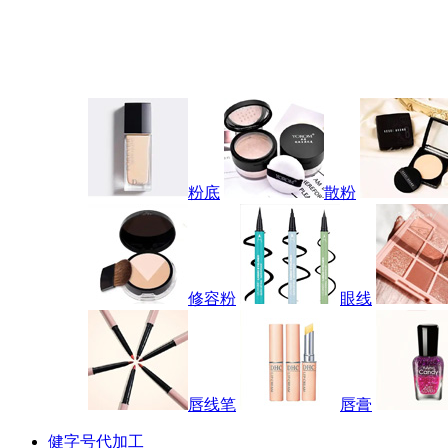
粉底
散粉
修容粉
眼线
唇线笔
唇膏
健字号代加工