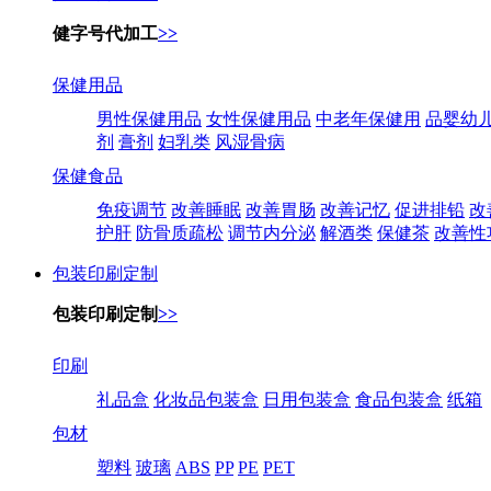
健字号代加工
>>
保健用品
男性保健用品
女性保健用品
中老年保健用
品婴幼
剂
膏剂
妇乳类
风湿骨病
保健食品
免疫调节
改善睡眠
改善胃肠
改善记忆
促进排铅
改
护肝
防骨质疏松
调节内分泌
解酒类
保健茶
改善性
包装印刷定制
包装印刷定制
>>
印刷
礼品盒
化妆品包装盒
日用包装盒
食品包装盒
纸箱
包材
塑料
玻璃
ABS
PP
PE
PET