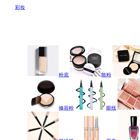
彩妆
粉底
散粉
修容粉
眼线