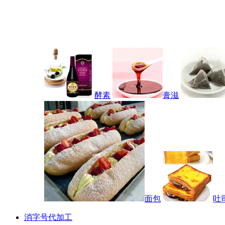
酵素
膏滋
面包
吐
消字号代加工