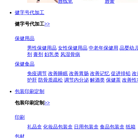
唇线笔
唇膏
健字号代加工
健字号代加工
>>
保健用品
男性保健用品
女性保健用品
中老年保健用
品婴幼
剂
膏剂
妇乳类
风湿骨病
保健食品
免疫调节
改善睡眠
改善胃肠
改善记忆
促进排铅
改
护肝
防骨质疏松
调节内分泌
解酒类
保健茶
改善性
包装印刷定制
包装印刷定制
>>
印刷
礼品盒
化妆品包装盒
日用包装盒
食品包装盒
纸箱
包材