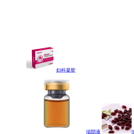
妇科凝胶
缩阴液