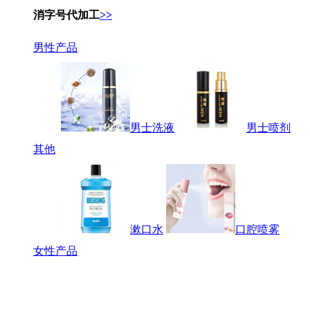
消字号代加工
>>
男性产品
男士洗液
男士喷剂
其他
漱口水
口腔喷雾
女性产品