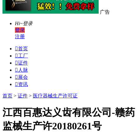
广告
Hi~
登录
登录
注册

首页

工厂

证件

人脉

展会

资讯
首页
>
证件
>
医疗器械生产许可证
江西百惠达义齿有限公司-赣药
监械生产许20180261号