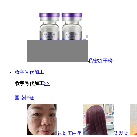
私密冻干粉
妆字号代加工
妆字号代加工
>>
国妆特证
祛斑美白类
染发类