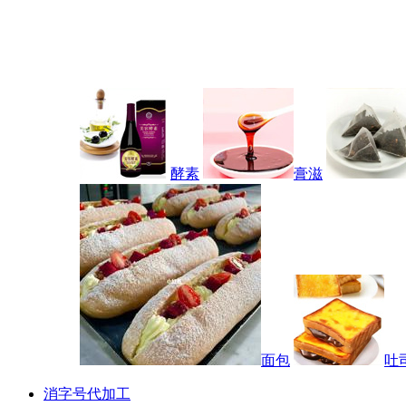
酵素
膏滋
面包
吐
消字号代加工