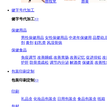
唇线笔
唇膏
健字号代加工
健字号代加工
>>
保健用品
男性保健用品
女性保健用品
中老年保健用
品婴幼
剂
膏剂
妇乳类
风湿骨病
保健食品
免疫调节
改善睡眠
改善胃肠
改善记忆
促进排铅
改
护肝
防骨质疏松
调节内分泌
解酒类
保健茶
改善性
包装印刷定制
包装印刷定制
>>
印刷
礼品盒
化妆品包装盒
日用包装盒
食品包装盒
纸箱
包材