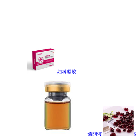
妇科凝胶
缩阴液