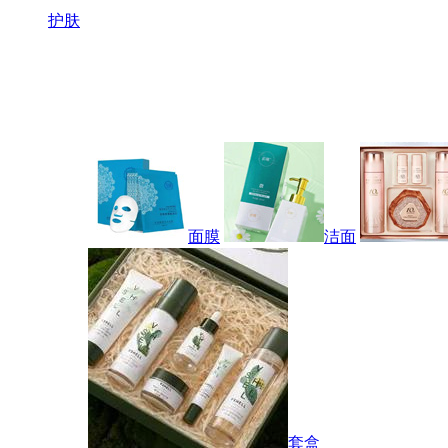
护肤
面膜
洁面
套盒