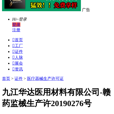
广告
Hi~
登录
登录
注册

首页

工厂

证件

人脉

展会

资讯
首页
>
证件
>
医疗器械生产许可证
九江华达医用材料有限公司-赣
药监械生产许20190276号