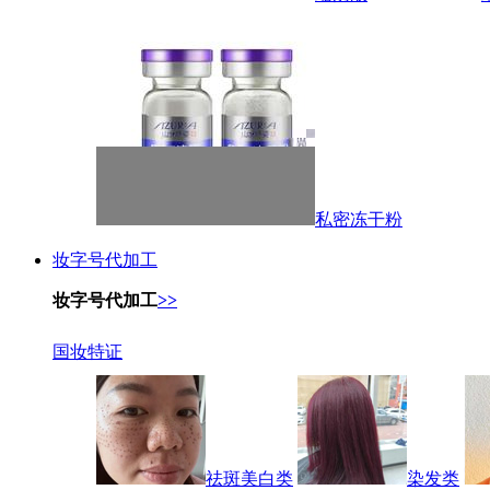
私密冻干粉
妆字号代加工
妆字号代加工
>>
国妆特证
祛斑美白类
染发类