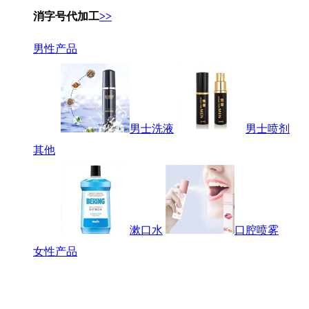
消字号代加工
>>
男性产品
男士洗液
男士喷剂
其他
漱口水
口腔喷雾
女性产品