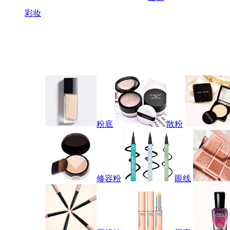
彩妆
粉底
散粉
修容粉
眼线