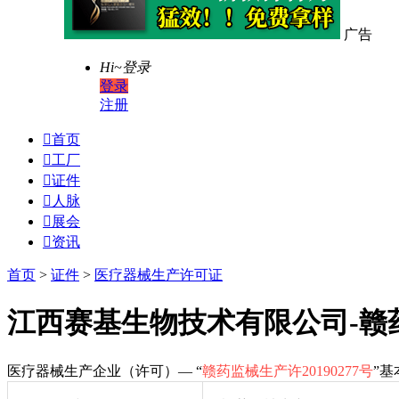
广告
Hi~
登录
登录
注册

首页

工厂

证件

人脉

展会

资讯
首页
>
证件
>
医疗器械生产许可证
江西赛基生物技术有限公司-赣药监
医疗器械生产企业（许可）— “
赣药监械生产许20190277号
”基