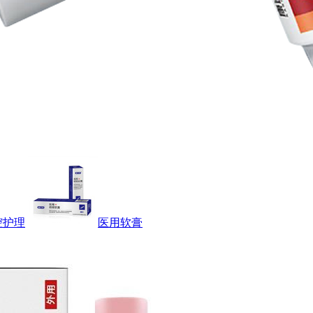
腔护理
医用软膏