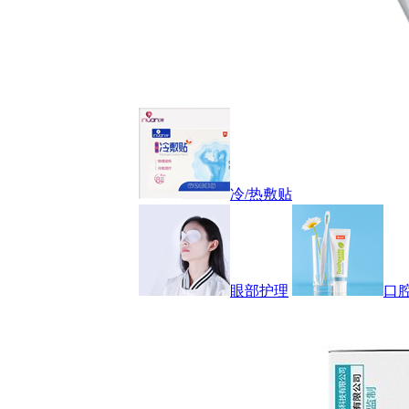
冷/热敷贴
眼部护理
口