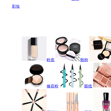
彩妆
粉底
散粉
修容粉
眼线