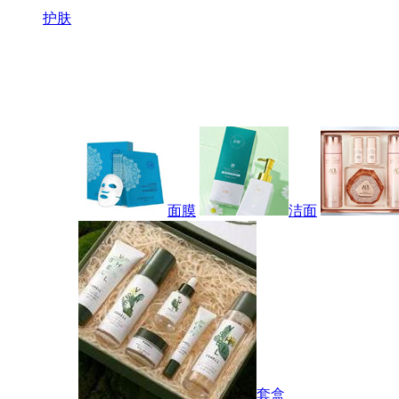
护肤
面膜
洁面
套盒