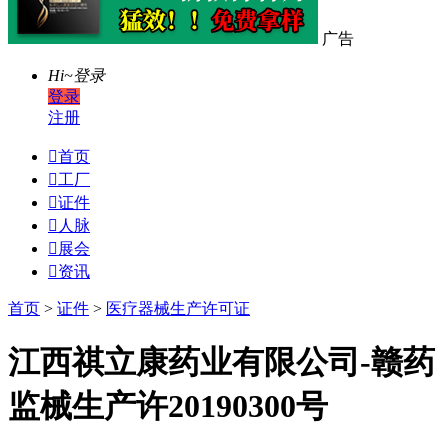
广告
Hi~
登录
登录
注册

首页

工厂

证件

人脉

展会

资讯
首页
>
证件
>
医疗器械生产许可证
江西祺立康药业有限公司-赣药
监械生产许20190300号