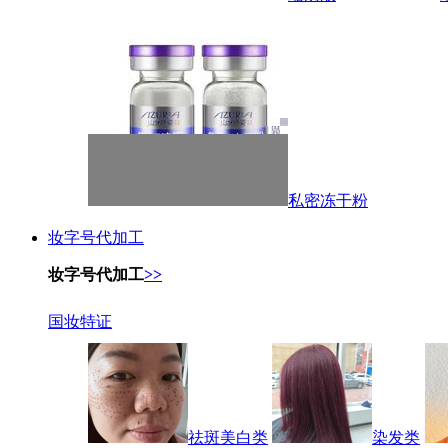
私密冻干粉
妆字号代加工
妆字号代加工
>>
国妆特证
祛斑美白类
染发类