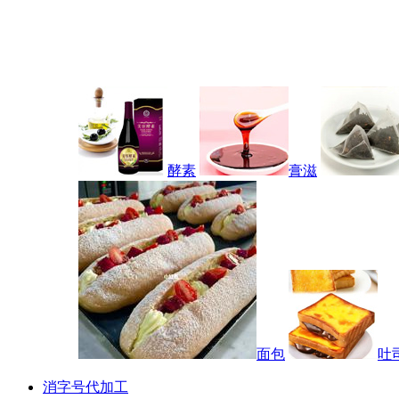
酵素
膏滋
面包
吐
消字号代加工