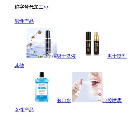
消字号代加工
>>
男性产品
男士洗液
男士喷剂
其他
漱口水
口腔喷雾
女性产品