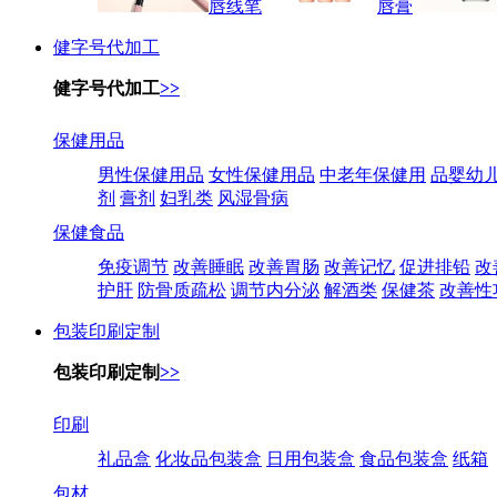
唇线笔
唇膏
健字号代加工
健字号代加工
>>
保健用品
男性保健用品
女性保健用品
中老年保健用
品婴幼
剂
膏剂
妇乳类
风湿骨病
保健食品
免疫调节
改善睡眠
改善胃肠
改善记忆
促进排铅
改
护肝
防骨质疏松
调节内分泌
解酒类
保健茶
改善性
包装印刷定制
包装印刷定制
>>
印刷
礼品盒
化妆品包装盒
日用包装盒
食品包装盒
纸箱
包材