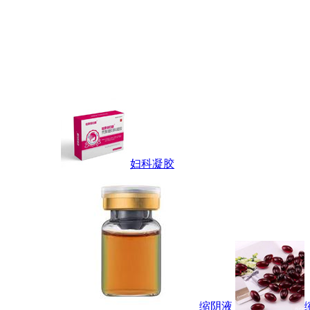
妇科凝胶
缩阴液