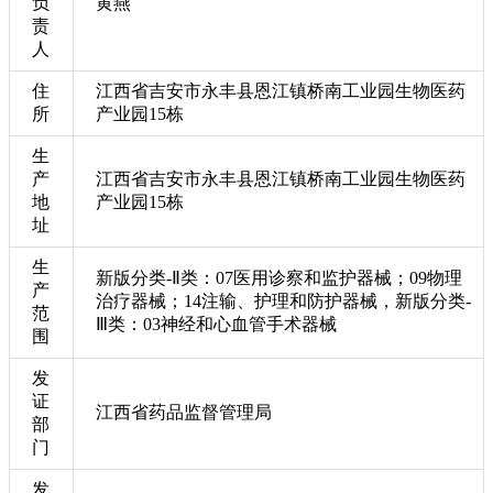
负
黄燕
责
人
住
江西省吉安市永丰县恩江镇桥南工业园生物医药
所
产业园15栋
生
产
江西省吉安市永丰县恩江镇桥南工业园生物医药
地
产业园15栋
址
生
新版分类-Ⅱ类：07医用诊察和监护器械；09物理
产
治疗器械；14注输、护理和防护器械，新版分类-
范
Ⅲ类：03神经和心血管手术器械
围
发
证
江西省药品监督管理局
部
门
发