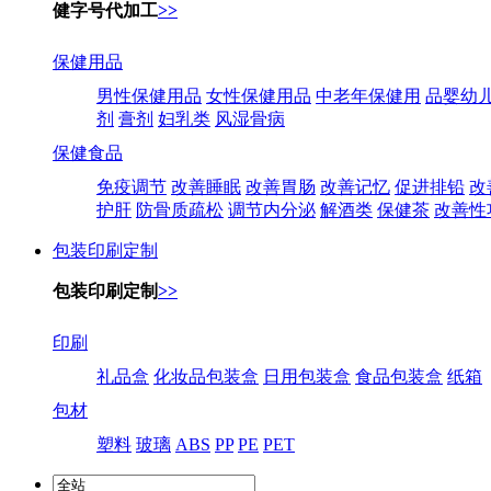
健字号代加工
>>
保健用品
男性保健用品
女性保健用品
中老年保健用
品婴幼
剂
膏剂
妇乳类
风湿骨病
保健食品
免疫调节
改善睡眠
改善胃肠
改善记忆
促进排铅
改
护肝
防骨质疏松
调节内分泌
解酒类
保健茶
改善性
包装印刷定制
包装印刷定制
>>
印刷
礼品盒
化妆品包装盒
日用包装盒
食品包装盒
纸箱
包材
塑料
玻璃
ABS
PP
PE
PET