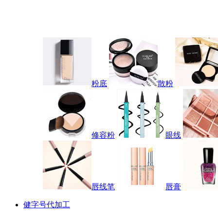
粉底
散粉
修容粉
眼线
唇线笔
唇膏
健字号代加工