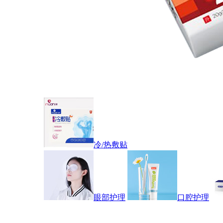
冷/热敷贴
眼部护理
口腔护理