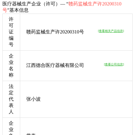
医疗器械生产企业（许可）— “
赣药监械生产许20200310
号
”基本信息
许
可
证
赣药监械生产许20200310号
[查看相关产品信息]
编
号
企
业
江西德合医疗器械有限公司
[查看公司信息]
名
称
法
定
代
张小波
表
人
企
业