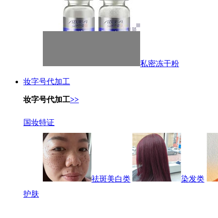
私密冻干粉
妆字号代加工
妆字号代加工
>>
国妆特证
祛斑美白类
染发类
护肤