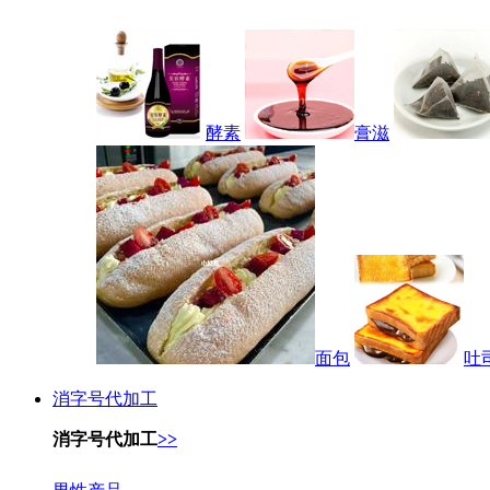
酵素
膏滋
面包
吐
消字号代加工
消字号代加工
>>