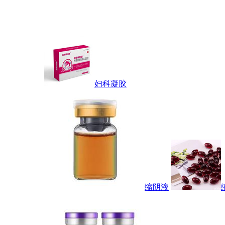
妇科凝胶
缩阴液