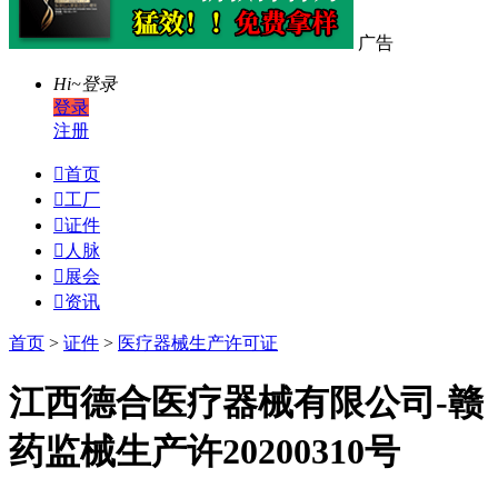
广告
Hi~
登录
登录
注册

首页

工厂

证件

人脉

展会

资讯
首页
>
证件
>
医疗器械生产许可证
江西德合医疗器械有限公司-赣
药监械生产许20200310号