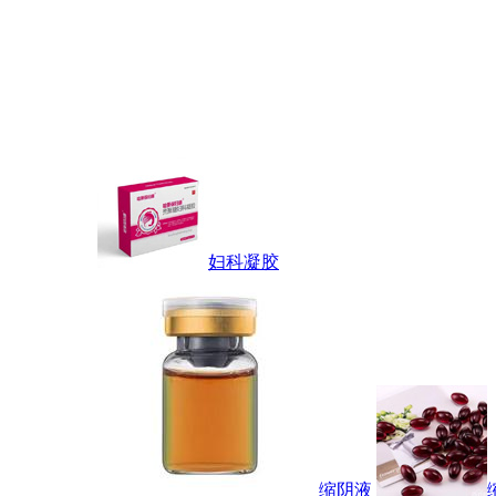
妇科凝胶
缩阴液