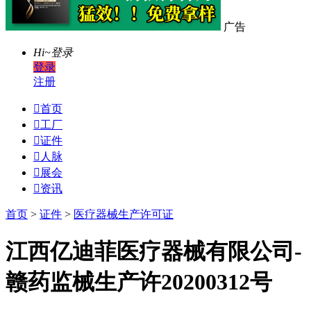
广告
Hi~
登录
登录
注册

首页

工厂

证件

人脉

展会

资讯
首页
>
证件
>
医疗器械生产许可证
江西亿迪菲医疗器械有限公司-
赣药监械生产许20200312号