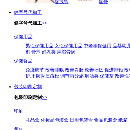
唇线笔
唇膏
健字号代加工
健字号代加工
>>
保健用品
男性保健用品
女性保健用品
中老年保健用
品婴幼
剂
膏剂
妇乳类
风湿骨病
保健食品
免疫调节
改善睡眠
改善胃肠
改善记忆
促进排铅
改
护肝
防骨质疏松
调节内分泌
解酒类
保健茶
改善性
包装印刷定制
包装印刷定制
>>
印刷
礼品盒
化妆品包装盒
日用包装盒
食品包装盒
纸箱
包材