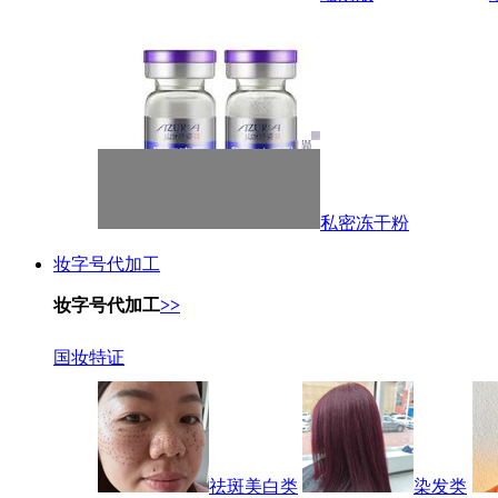
私密冻干粉
妆字号代加工
妆字号代加工
>>
国妆特证
祛斑美白类
染发类