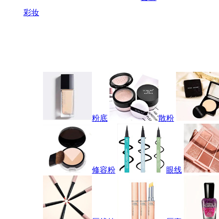
彩妆
粉底
散粉
修容粉
眼线