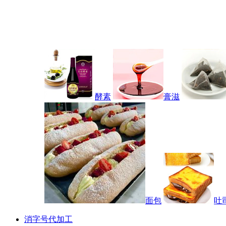
酵素
膏滋
面包
吐
消字号代加工