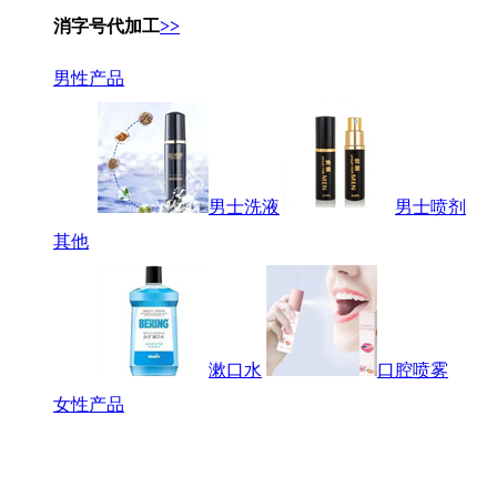
消字号代加工
>>
男性产品
男士洗液
男士喷剂
其他
漱口水
口腔喷雾
女性产品