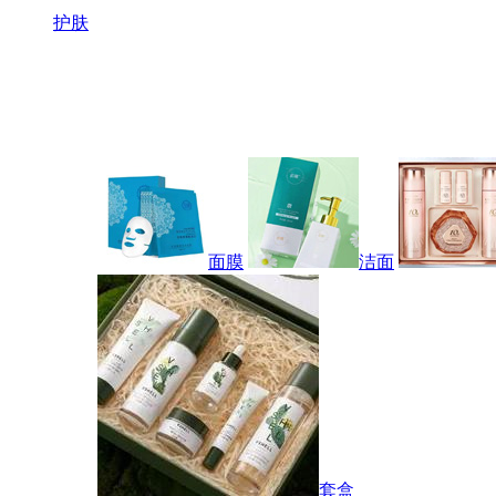
护肤
面膜
洁面
套盒