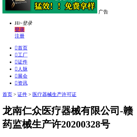
广告
Hi~
登录
登录
注册

首页

工厂

证件

人脉

展会

资讯
首页
>
证件
>
医疗器械生产许可证
龙南仁众医疗器械有限公司-赣
药监械生产许20200328号