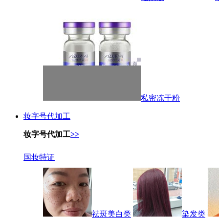
私密冻干粉
妆字号代加工
妆字号代加工
>>
国妆特证
祛斑美白类
染发类