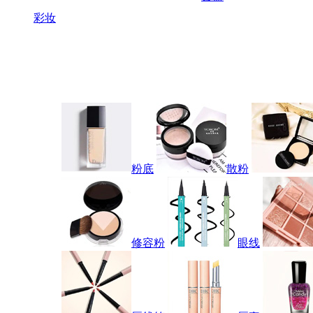
彩妆
粉底
散粉
修容粉
眼线