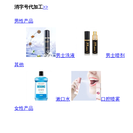
消字号代加工
>>
男性产品
男士洗液
男士喷剂
其他
漱口水
口腔喷雾
女性产品