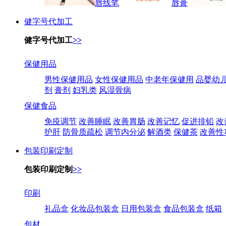
唇线笔
唇膏
健字号代加工
健字号代加工
>>
保健用品
男性保健用品
女性保健用品
中老年保健用
品婴幼
剂
膏剂
妇乳类
风湿骨病
保健食品
免疫调节
改善睡眠
改善胃肠
改善记忆
促进排铅
改
护肝
防骨质疏松
调节内分泌
解酒类
保健茶
改善性
包装印刷定制
包装印刷定制
>>
印刷
礼品盒
化妆品包装盒
日用包装盒
食品包装盒
纸箱
包材