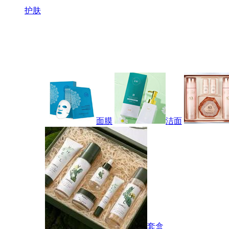
护肤
面膜
洁面
套盒