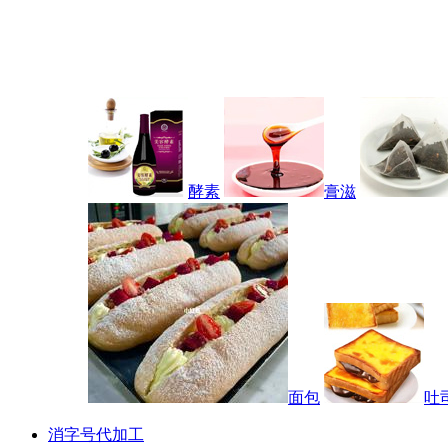
酵素
膏滋
面包
吐
消字号代加工