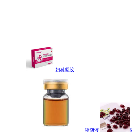
妇科凝胶
缩阴液