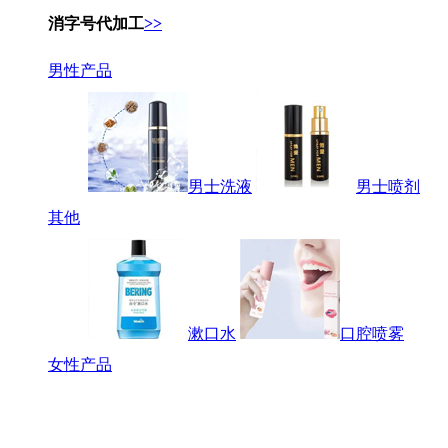
消字号代加工
>>
男性产品
男士洗液
男士喷剂
其他
漱口水
口腔喷雾
女性产品