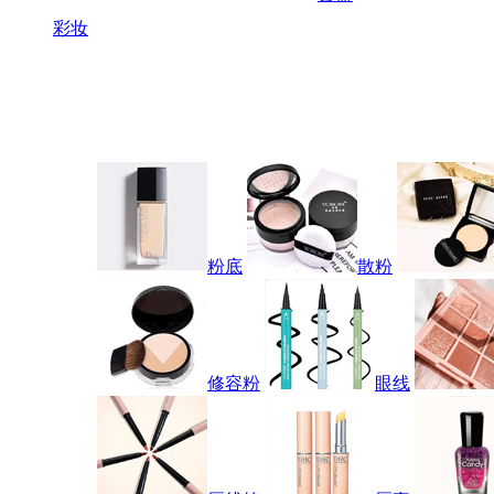
彩妆
粉底
散粉
修容粉
眼线