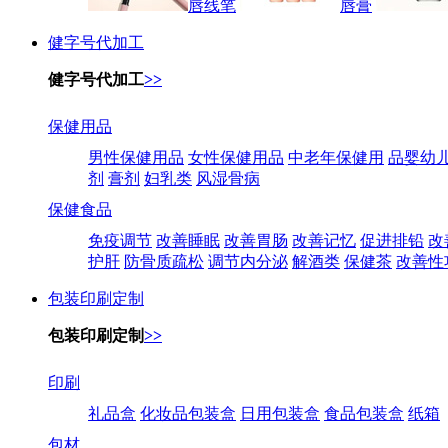
唇线笔
唇膏
健字号代加工
健字号代加工
>>
保健用品
男性保健用品
女性保健用品
中老年保健用
品婴幼
剂
膏剂
妇乳类
风湿骨病
保健食品
免疫调节
改善睡眠
改善胃肠
改善记忆
促进排铅
改
护肝
防骨质疏松
调节内分泌
解酒类
保健茶
改善性
包装印刷定制
包装印刷定制
>>
印刷
礼品盒
化妆品包装盒
日用包装盒
食品包装盒
纸箱
包材