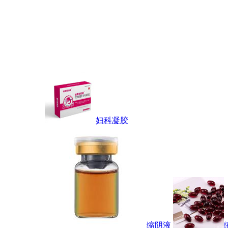
妇科凝胶
缩阴液