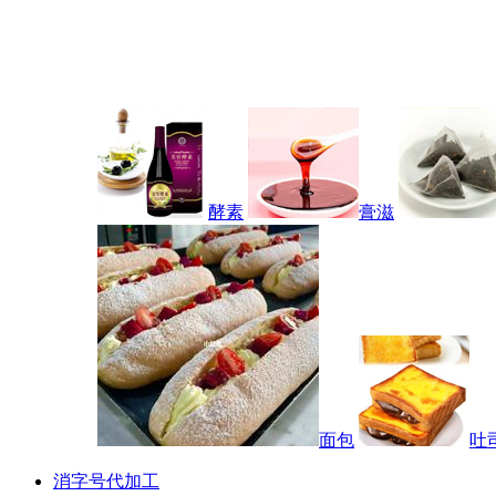
酵素
膏滋
面包
吐
消字号代加工