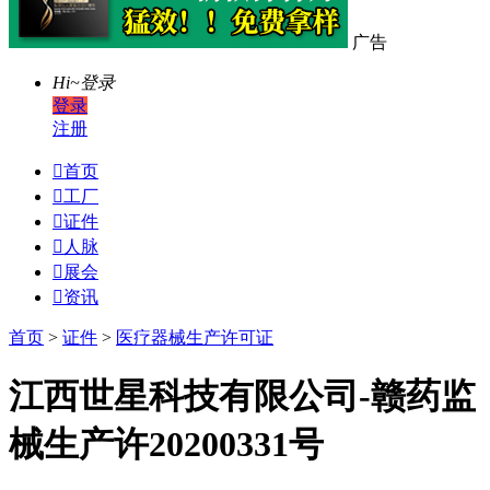
广告
Hi~
登录
登录
注册

首页

工厂

证件

人脉

展会

资讯
首页
>
证件
>
医疗器械生产许可证
江西世星科技有限公司-赣药监
械生产许20200331号