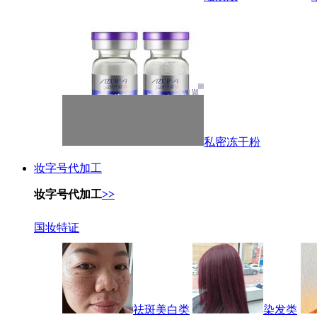
私密冻干粉
妆字号代加工
妆字号代加工
>>
国妆特证
祛斑美白类
染发类