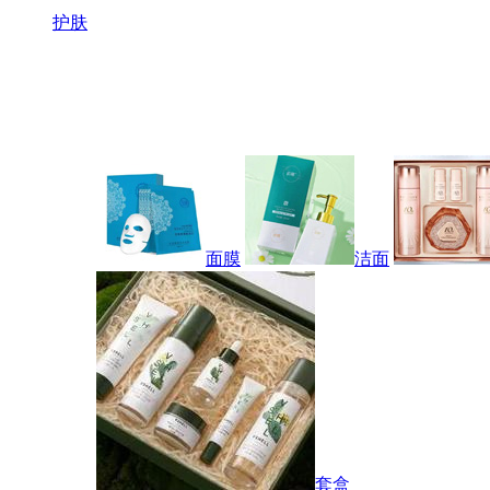
护肤
面膜
洁面
套盒