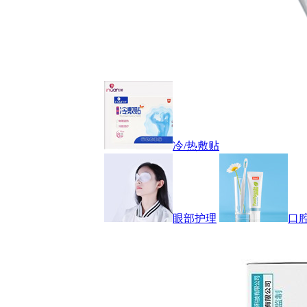
冷/热敷贴
眼部护理
口