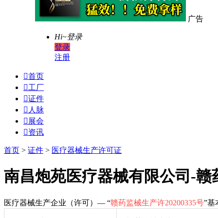
广告
Hi~
登录
登录
注册

首页

工厂

证件

人脉

展会

资讯
首页
>
证件
>
医疗器械生产许可证
南昌炮苑医疗器械有限公司-赣药监
医疗器械生产企业（许可）— “
赣药监械生产许20200335号
”基