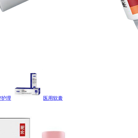
腔护理
医用软膏