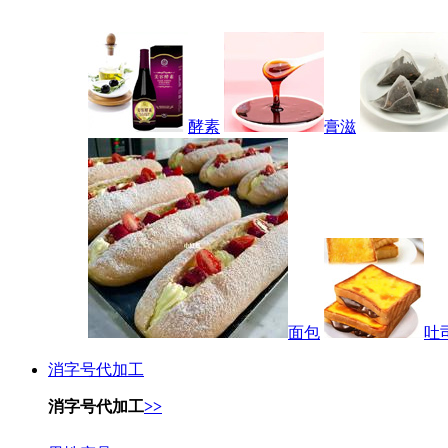
酵素
膏滋
面包
吐
消字号代加工
消字号代加工
>>