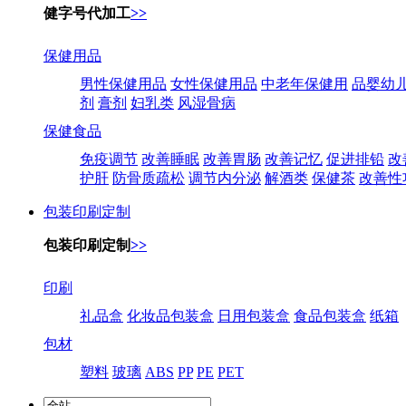
健字号代加工
>>
保健用品
男性保健用品
女性保健用品
中老年保健用
品婴幼
剂
膏剂
妇乳类
风湿骨病
保健食品
免疫调节
改善睡眠
改善胃肠
改善记忆
促进排铅
改
护肝
防骨质疏松
调节内分泌
解酒类
保健茶
改善性
包装印刷定制
包装印刷定制
>>
印刷
礼品盒
化妆品包装盒
日用包装盒
食品包装盒
纸箱
包材
塑料
玻璃
ABS
PP
PE
PET