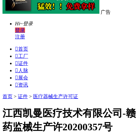
广告
Hi~
登录
登录
注册

首页

工厂

证件

人脉

展会

资讯
首页
>
证件
>
医疗器械生产许可证
江西凯曼医疗技术有限公司-赣
药监械生产许20200357号