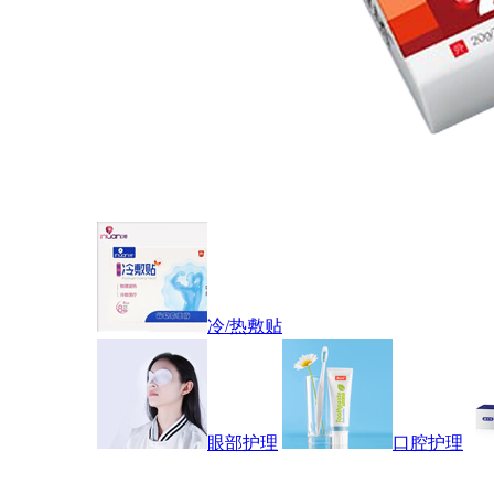
冷/热敷贴
眼部护理
口腔护理