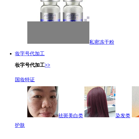
私密冻干粉
妆字号代加工
妆字号代加工
>>
国妆特证
祛斑美白类
染发类
护肤