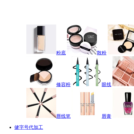
粉底
散粉
修容粉
眼线
唇线笔
唇膏
健字号代加工