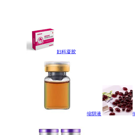
妇科凝胶
缩阴液