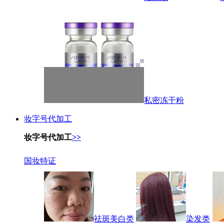
私密冻干粉
妆字号代加工
妆字号代加工
>>
国妆特证
祛斑美白类
染发类