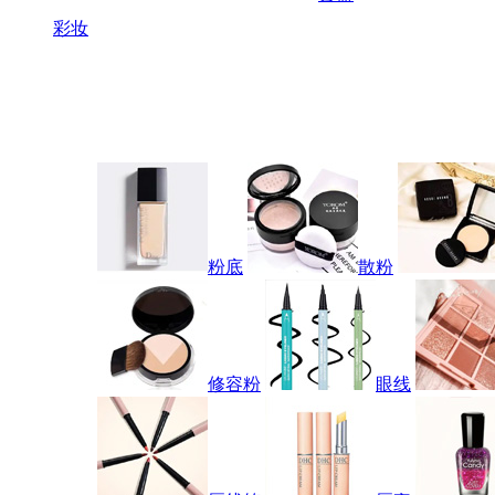
彩妆
粉底
散粉
修容粉
眼线