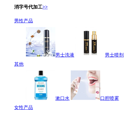
消字号代加工
>>
男性产品
男士洗液
男士喷剂
其他
漱口水
口腔喷雾
女性产品