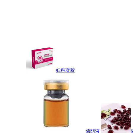
妇科凝胶
缩阴液