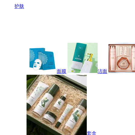
护肤
面膜
洁面
套盒