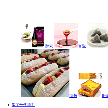
酵素
膏滋
面包
吐
消字号代加工