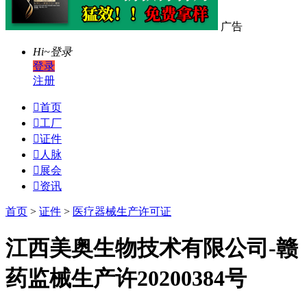
广告
Hi~
登录
登录
注册

首页

工厂

证件

人脉

展会

资讯
首页
>
证件
>
医疗器械生产许可证
江西美奥生物技术有限公司-赣
药监械生产许20200384号