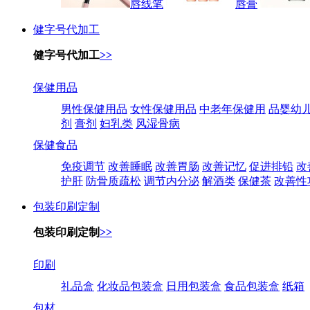
唇线笔
唇膏
健字号代加工
健字号代加工
>>
保健用品
男性保健用品
女性保健用品
中老年保健用
品婴幼
剂
膏剂
妇乳类
风湿骨病
保健食品
免疫调节
改善睡眠
改善胃肠
改善记忆
促进排铅
改
护肝
防骨质疏松
调节内分泌
解酒类
保健茶
改善性
包装印刷定制
包装印刷定制
>>
印刷
礼品盒
化妆品包装盒
日用包装盒
食品包装盒
纸箱
包材