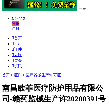
广告
Hi~
登录
登录
注册

首页

工厂

证件

人脉

展会

资讯
首页
>
证件
>
医疗器械生产许可证
南昌欧菲医疗防护用品有限公
司-赣药监械生产许20200391号