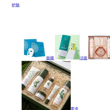
护肤
面膜
洁面
套盒