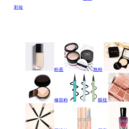
彩妆
粉底
散粉
修容粉
眼线