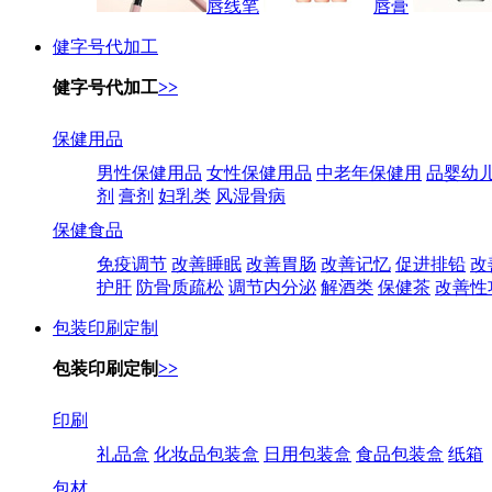
唇线笔
唇膏
健字号代加工
健字号代加工
>>
保健用品
男性保健用品
女性保健用品
中老年保健用
品婴幼
剂
膏剂
妇乳类
风湿骨病
保健食品
免疫调节
改善睡眠
改善胃肠
改善记忆
促进排铅
改
护肝
防骨质疏松
调节内分泌
解酒类
保健茶
改善性
包装印刷定制
包装印刷定制
>>
印刷
礼品盒
化妆品包装盒
日用包装盒
食品包装盒
纸箱
包材