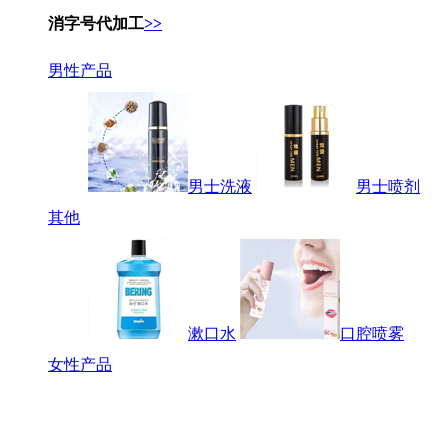
消字号代加工
>>
男性产品
男士洗液
男士喷剂
其他
漱口水
口腔喷雾
女性产品