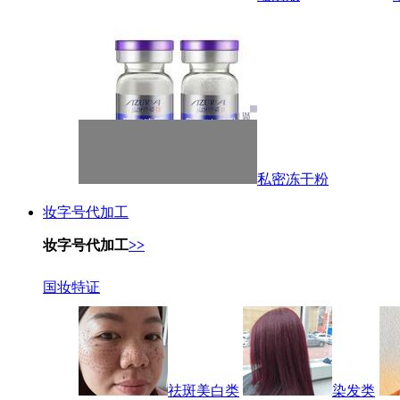
私密冻干粉
妆字号代加工
妆字号代加工
>>
国妆特证
祛斑美白类
染发类