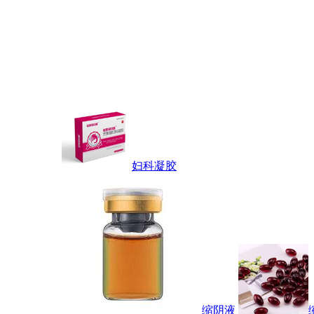
妇科凝胶
缩阴液