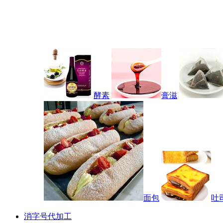
酵素
膏滋
面包
吐
消字号代加工