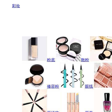
彩妆
粉底
散粉
修容粉
眼线