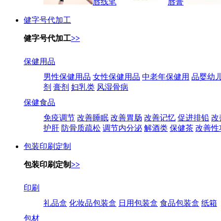
唇线笔
唇膏
健字号代加工
健字号代加工
>>
保健用品
男性保健用品
女性保健用品
中老年保健用
品婴幼
剂
膏剂
妇乳类
风湿骨病
保健食品
免疫调节
改善睡眠
改善胃肠
改善记忆
促进排铅
改
护肝
防骨质疏松
调节内分泌
解酒类
保健茶
改善性
包装印刷定制
包装印刷定制
>>
印刷
礼品盒
化妆品包装盒
日用包装盒
食品包装盒
纸箱
包材