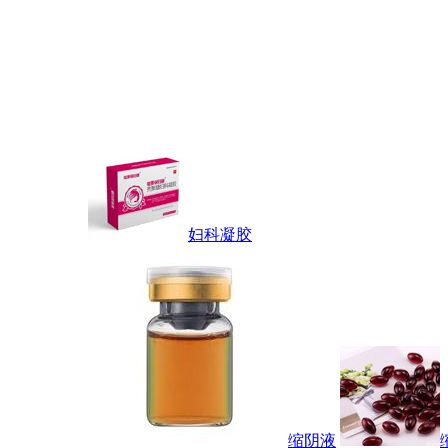
妇科凝胶
缩阴液