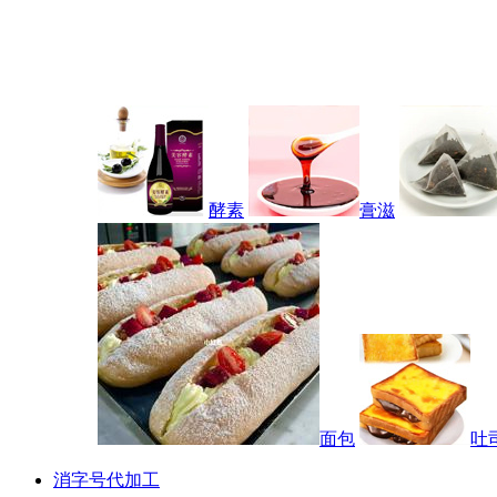
酵素
膏滋
面包
吐
消字号代加工