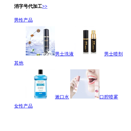
消字号代加工
>>
男性产品
男士洗液
男士喷剂
其他
漱口水
口腔喷雾
女性产品