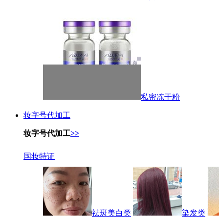
私密冻干粉
妆字号代加工
妆字号代加工
>>
国妆特证
祛斑美白类
染发类