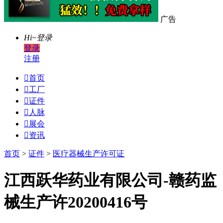
广告
Hi~
登录
登录
注册

首页

工厂

证件

人脉

展会

资讯
首页
>
证件
>
医疗器械生产许可证
江西跃华药业有限公司-赣药监
械生产许20200416号