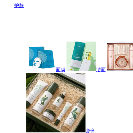
护肤
面膜
洁面
套盒