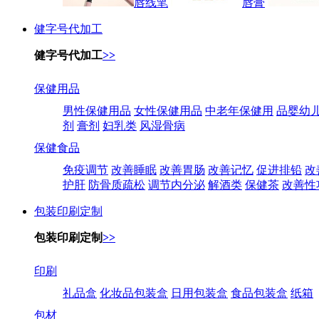
唇线笔
唇膏
健字号代加工
健字号代加工
>>
保健用品
男性保健用品
女性保健用品
中老年保健用
品婴幼
剂
膏剂
妇乳类
风湿骨病
保健食品
免疫调节
改善睡眠
改善胃肠
改善记忆
促进排铅
改
护肝
防骨质疏松
调节内分泌
解酒类
保健茶
改善性
包装印刷定制
包装印刷定制
>>
印刷
礼品盒
化妆品包装盒
日用包装盒
食品包装盒
纸箱
包材