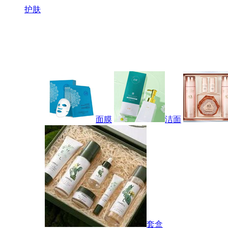
护肤
面膜
洁面
套盒