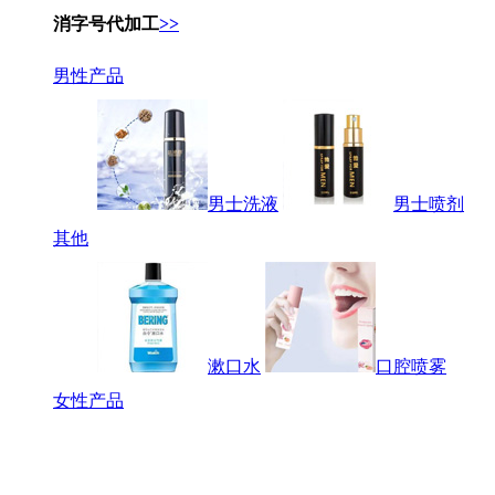
消字号代加工
>>
男性产品
男士洗液
男士喷剂
其他
漱口水
口腔喷雾
女性产品