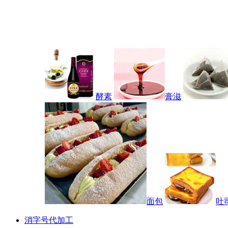
酵素
膏滋
面包
吐
消字号代加工