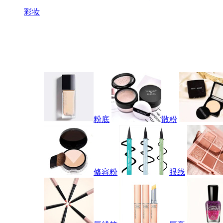
彩妆
粉底
散粉
修容粉
眼线