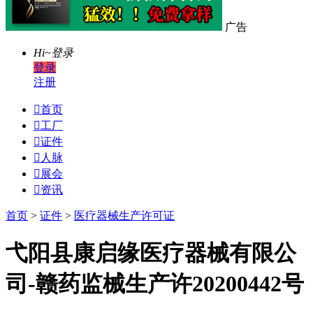
广告
Hi~
登录
登录
注册

首页

工厂

证件

人脉

展会

资讯
首页
>
证件
>
医疗器械生产许可证
弋阳县康启缘医疗器械有限公
司-赣药监械生产许20200442号