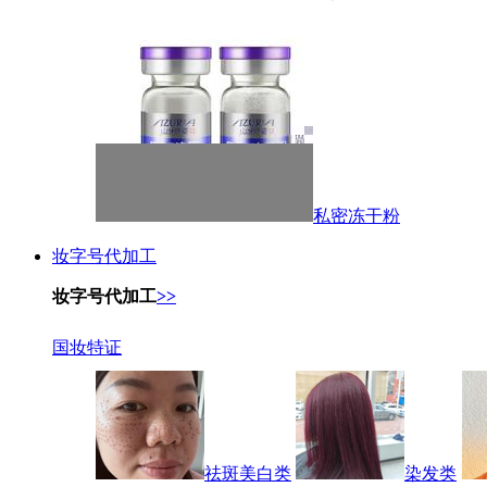
私密冻干粉
妆字号代加工
妆字号代加工
>>
国妆特证
祛斑美白类
染发类