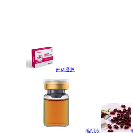
妇科凝胶
缩阴液