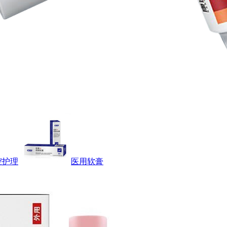
腔护理
医用软膏