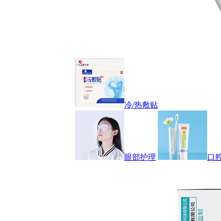
冷/热敷贴
眼部护理
口