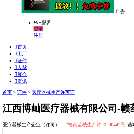
广告
Hi~
登录
登录
注册

首页

工厂

证件

人脉

展会

资讯
首页
>
证件
>
医疗器械生产许可证
江西博屾医疗器械有限公司-赣药监
医疗器械生产企业（许可）— “
赣药监械生产许20200445号
”基