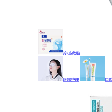
冷/热敷贴
眼部护理
口