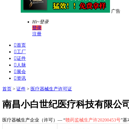
广告
Hi~
登录
登录
注册

首页

工厂

证件

人脉

展会

资讯
首页
>
证件
>
医疗器械生产许可证
南昌小白世纪医疗科技有限公司-赣
医疗器械生产企业（许可）— “
赣药监械生产许20200453号
”基