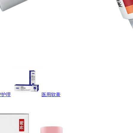
腔护理
医用软膏