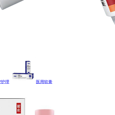
腔护理
医用软膏