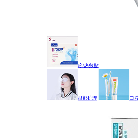
冷/热敷贴
眼部护理
口