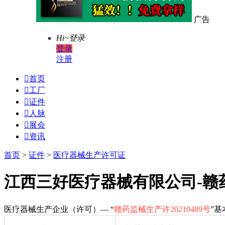
广告
Hi~
登录
登录
注册

首页

工厂

证件

人脉

展会

资讯
首页
>
证件
>
医疗器械生产许可证
江西三好医疗器械有限公司-赣药监
医疗器械生产企业（许可）— “
赣药监械生产许20210489号
”基