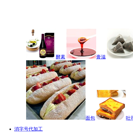
酵素
膏滋
面包
吐
消字号代加工