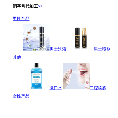
消字号代加工
>>
男性产品
男士洗液
男士喷剂
其他
漱口水
口腔喷雾
女性产品