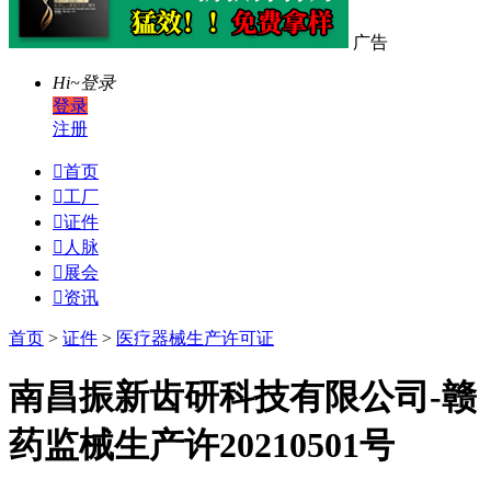
广告
Hi~
登录
登录
注册

首页

工厂

证件

人脉

展会

资讯
首页
>
证件
>
医疗器械生产许可证
南昌振新齿研科技有限公司-赣
药监械生产许20210501号