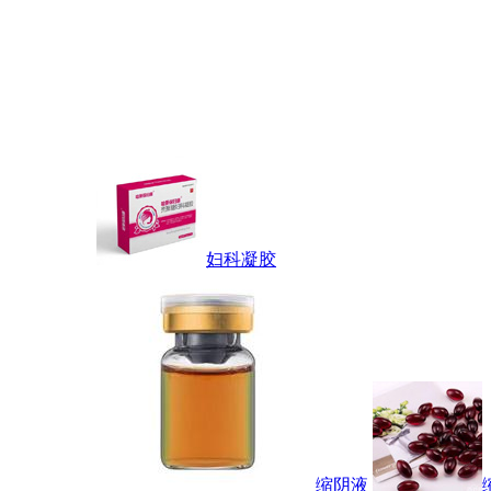
妇科凝胶
缩阴液