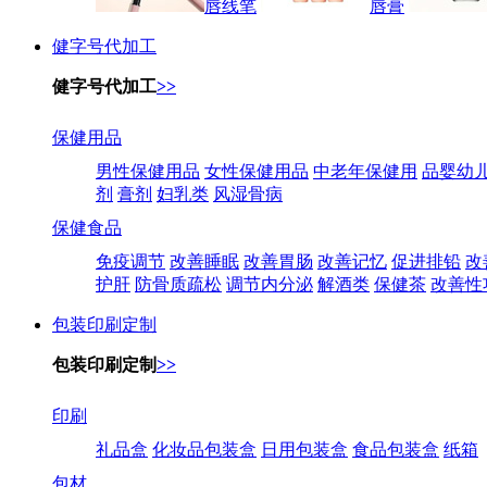
唇线笔
唇膏
健字号代加工
健字号代加工
>>
保健用品
男性保健用品
女性保健用品
中老年保健用
品婴幼
剂
膏剂
妇乳类
风湿骨病
保健食品
免疫调节
改善睡眠
改善胃肠
改善记忆
促进排铅
改
护肝
防骨质疏松
调节内分泌
解酒类
保健茶
改善性
包装印刷定制
包装印刷定制
>>
印刷
礼品盒
化妆品包装盒
日用包装盒
食品包装盒
纸箱
包材