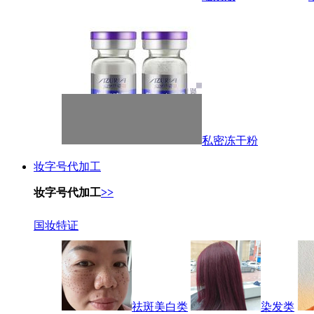
私密冻干粉
妆字号代加工
妆字号代加工
>>
国妆特证
祛斑美白类
染发类