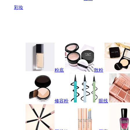
彩妆
粉底
散粉
修容粉
眼线