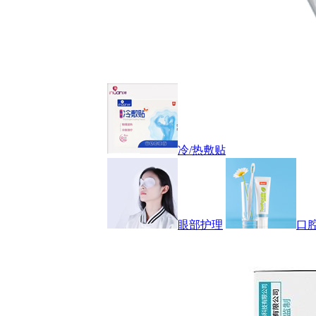
冷/热敷贴
眼部护理
口