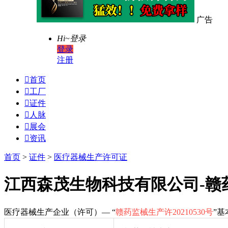
广告
Hi~
登录
登录
注册

首页

工厂

证件

人脉

展会

资讯
首页
>
证件
>
医疗器械生产许可证
江西森茂生物科技有限公司-赣药监
医疗器械生产企业（许可）— “
赣药监械生产许20210530号
”基