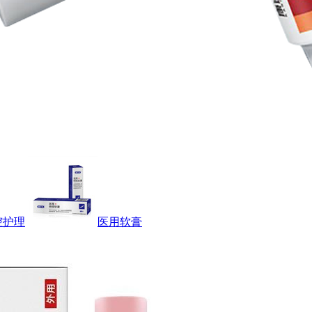
腔护理
医用软膏