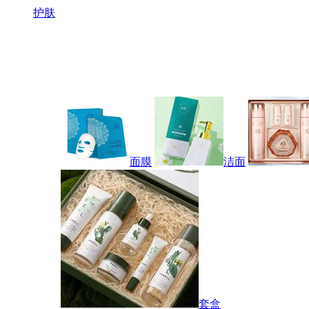
护肤
面膜
洁面
套盒