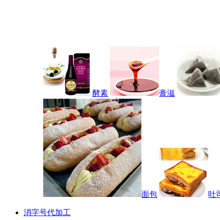
酵素
膏滋
面包
吐
消字号代加工