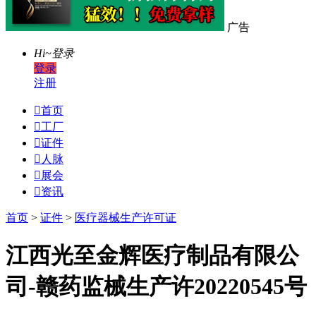
广告
Hi~
登录
登录
注册

首页

工厂

证件

人脉

展会

资讯
首页
>
证件
>
医疗器械生产许可证
江西光至金辉医疗制品有限公
司-赣药监械生产许20220545号