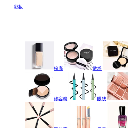
彩妆
粉底
散粉
修容粉
眼线