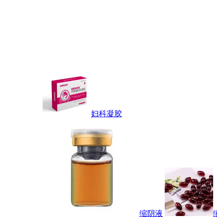
妇科凝胶
缩阴液