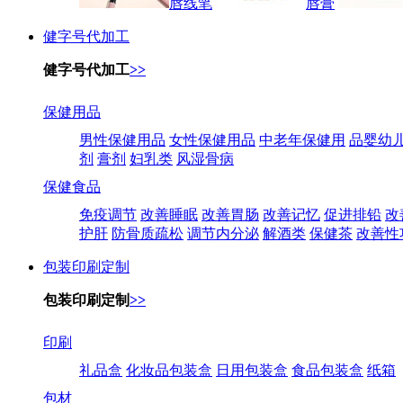
唇线笔
唇膏
健字号代加工
健字号代加工
>>
保健用品
男性保健用品
女性保健用品
中老年保健用
品婴幼
剂
膏剂
妇乳类
风湿骨病
保健食品
免疫调节
改善睡眠
改善胃肠
改善记忆
促进排铅
改
护肝
防骨质疏松
调节内分泌
解酒类
保健茶
改善性
包装印刷定制
包装印刷定制
>>
印刷
礼品盒
化妆品包装盒
日用包装盒
食品包装盒
纸箱
包材