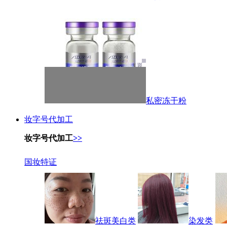
私密冻干粉
妆字号代加工
妆字号代加工
>>
国妆特证
祛斑美白类
染发类