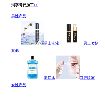
消字号代加工
>>
男性产品
男士洗液
男士喷剂
其他
漱口水
口腔喷雾
女性产品