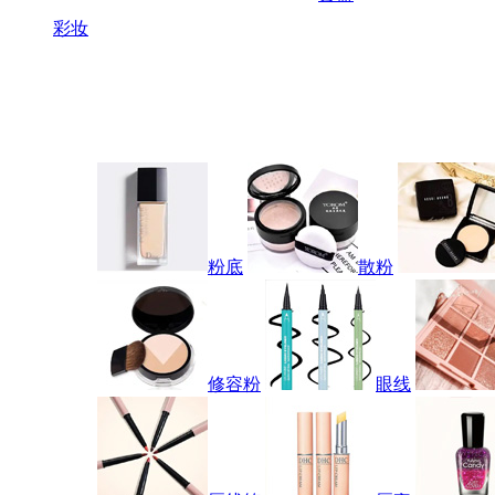
彩妆
粉底
散粉
修容粉
眼线