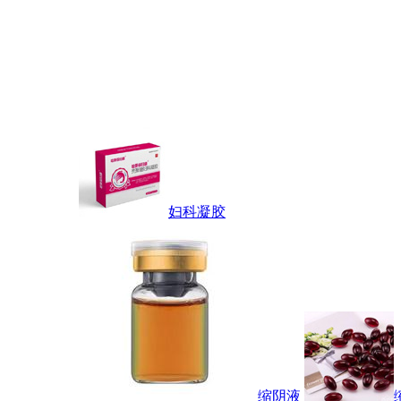
妇科凝胶
缩阴液