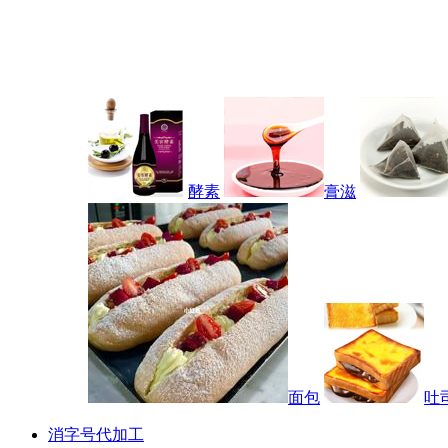
酵素
膏滋
面包
吐
消字号代加工