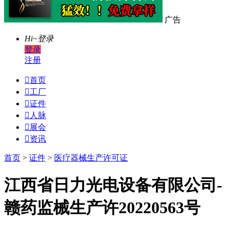
广告
Hi~
登录
登录
注册

首页

工厂

证件

人脉

展会

资讯
首页
>
证件
>
医疗器械生产许可证
江西省日力光电设备有限公司-
赣药监械生产许20220563号