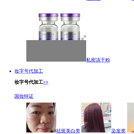
私密冻干粉
妆字号代加工
妆字号代加工
>>
国妆特证
祛斑美白类
染发类