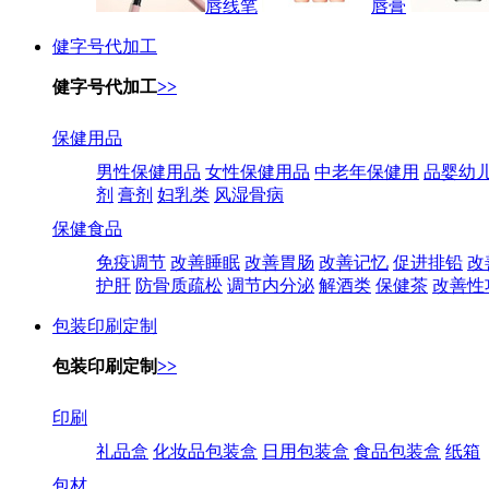
唇线笔
唇膏
健字号代加工
健字号代加工
>>
保健用品
男性保健用品
女性保健用品
中老年保健用
品婴幼
剂
膏剂
妇乳类
风湿骨病
保健食品
免疫调节
改善睡眠
改善胃肠
改善记忆
促进排铅
改
护肝
防骨质疏松
调节内分泌
解酒类
保健茶
改善性
包装印刷定制
包装印刷定制
>>
印刷
礼品盒
化妆品包装盒
日用包装盒
食品包装盒
纸箱
包材