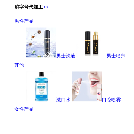
消字号代加工
>>
男性产品
男士洗液
男士喷剂
其他
漱口水
口腔喷雾
女性产品