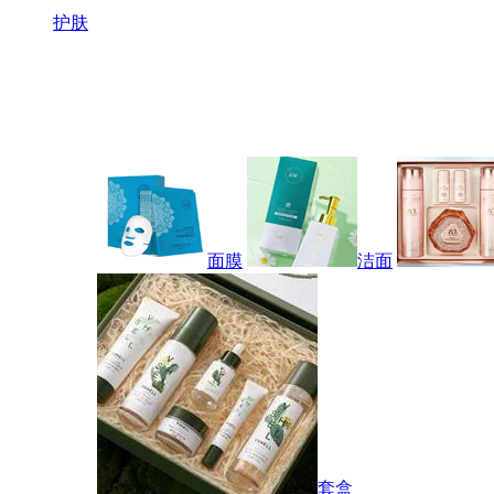
护肤
面膜
洁面
套盒