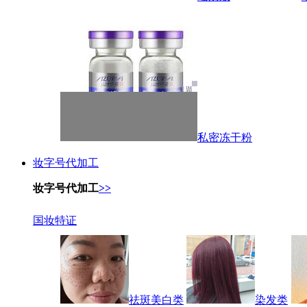
私密冻干粉
妆字号代加工
妆字号代加工
>>
国妆特证
祛斑美白类
染发类