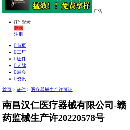
广告
Hi~
登录
登录
注册

首页

工厂

证件

人脉

展会

资讯
首页
>
证件
>
医疗器械生产许可证
南昌汉仁医疗器械有限公司-赣
药监械生产许20220578号