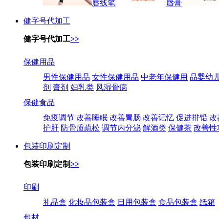
唇线笔
唇膏
健字号代加工
健字号代加工
>>
保健用品
男性保健用品
女性保健用品
中老年保健用
品婴幼
剂
膏剂
妇乳类
风湿骨病
保健食品
免疫调节
改善睡眠
改善胃肠
改善记忆
促进排铅
改
护肝
防骨质疏松
调节内分泌
解酒类
保健茶
改善性
包装印刷定制
包装印刷定制
>>
印刷
礼品盒
化妆品包装盒
日用包装盒
食品包装盒
纸箱
包材