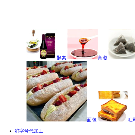
酵素
膏滋
面包
吐
消字号代加工