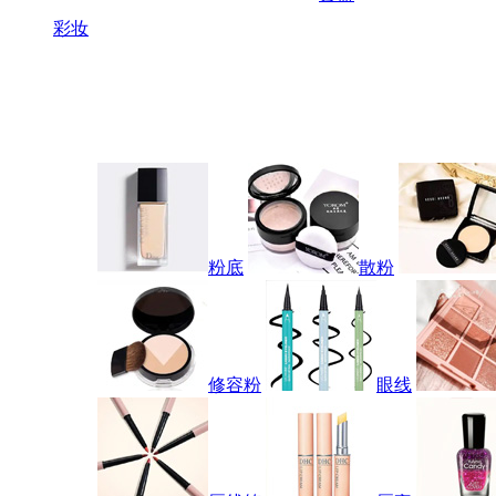
彩妆
粉底
散粉
修容粉
眼线