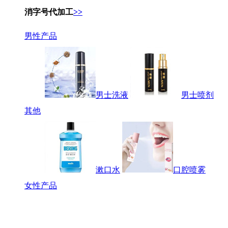
消字号代加工
>>
男性产品
男士洗液
男士喷剂
其他
漱口水
口腔喷雾
女性产品