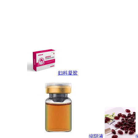
妇科凝胶
缩阴液