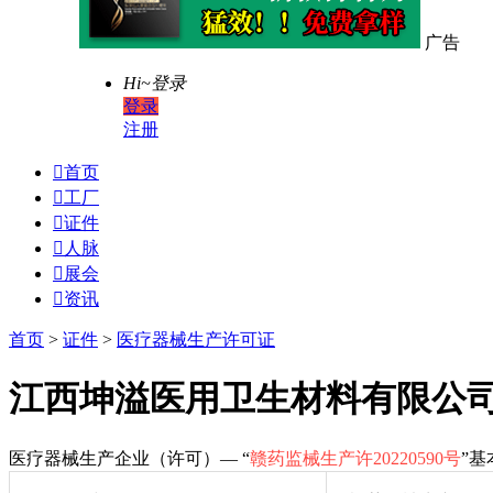
广告
Hi~
登录
登录
注册

首页

工厂

证件

人脉

展会

资讯
首页
>
证件
>
医疗器械生产许可证
江西坤溢医用卫生材料有限公司-赣
医疗器械生产企业（许可）— “
赣药监械生产许20220590号
”基