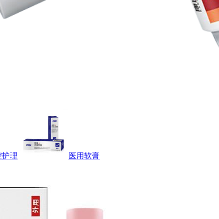
腔护理
医用软膏