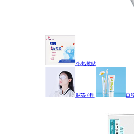
冷/热敷贴
眼部护理
口